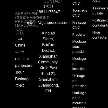
nous
CONTACT
CNC
(+86)
Assuranc
Tournage
18811175347
qualité
SHENZHEN
CNC
GUOCHANGHONG
Politique 
PRECISION
Fraisage
martin@gchprocess.com
confidenti
HARDWARE
CNC
CO.
Nous
LTD.
Xinqiao
Produits
contacter
La
Street,
Moulage
Bao'an
Chine,
sous
District,
pression
votre
Xiangshan
Moulage
meilleur
Community,
par
partenaire
Xinfa East
insertion
pour
Road 21,
Usinage
l'usinage
Shenzhen,
de
Guangdong,
CNC
précision
CN
Outillage
pour
moules à
injection