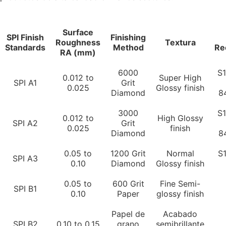
Surface
SPI Finish
Finishing
Roughness
Textura
Standards
Method
Re
RA (mm)
6000
S
0.012 to
Super High
SPI A1
Grit
0.025
Glossy finish
Diamond
8
3000
S
0.012 to
High Glossy
SPI A2
Grit
0.025
finish
Diamond
8
0.05 to
1200 Grit
Normal
S
SPI A3
0.10
Diamond
Glossy finish
0.05 to
600 Grit
Fine Semi-
SPI B1
0.10
Paper
glossy finish
Papel de
Acabado
SPI B2
0.10 to 0.15
grano
semibrillante