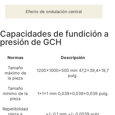
Efecto de ondulación central
Capacidades de fundición a
presión de GCH
Normas
Descripción
Tamaño
1200×1000×500 mm 47,2×39,4×19,7
máximo de
pulg.
la pieza
Tamaño
mínimo de la
1×1×1 mm 0,039×0,039×0,039 pulg.
pieza
Repetibilidad
pieza a
+/- 0,1 mm +/- 0,0039 pulg.