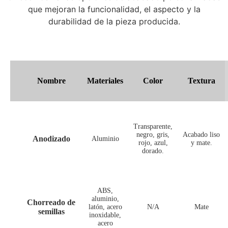
que mejoran la funcionalidad, el aspecto y la
durabilidad de la pieza producida.
Nombre
Materiales
Color
Textura
Transparente,
negro, gris,
Acabado liso
Anodizado
Aluminio
rojo, azul,
y mate.
dorado.
ABS,
aluminio,
Chorreado de
latón, acero
N/A
Mate
semillas
inoxidable,
acero