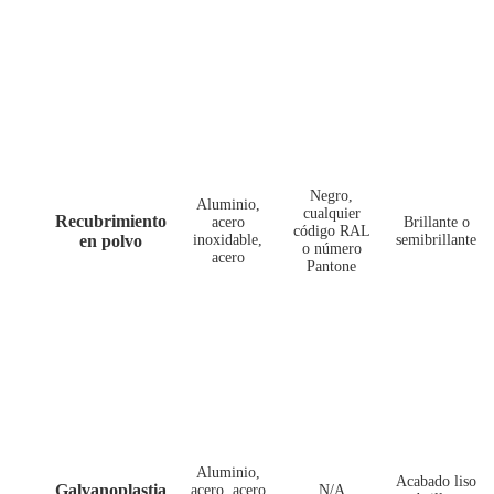
Negro,
Aluminio,
cualquier
Recubrimiento
acero
Brillante o
código RAL
en polvo
inoxidable,
semibrillante
o número
acero
Pantone
Aluminio,
Acabado liso
Galvanoplastia
acero, acero
N/A