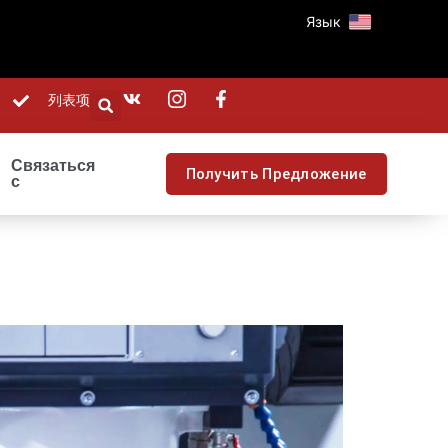
Язык
列表项
Связаться
Получить Предложение
с