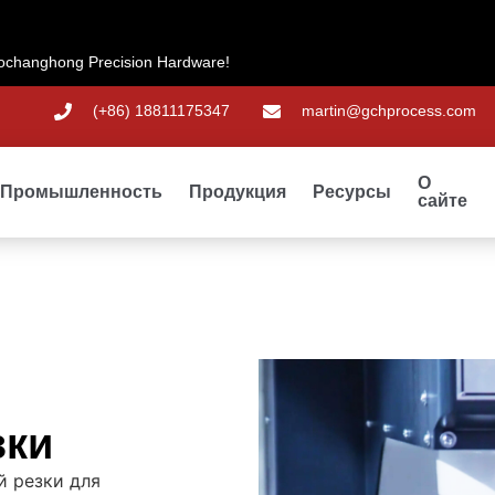
changhong Precision Hardware!
(+86) 18811175347
martin@gchprocess.com
О
Промышленность
Продукция
Ресурсы
сайте
зки
й резки для