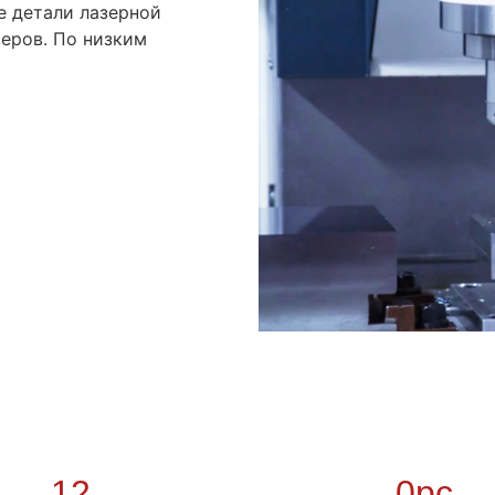
е детали лазерной
меров. По низким
12
0pc