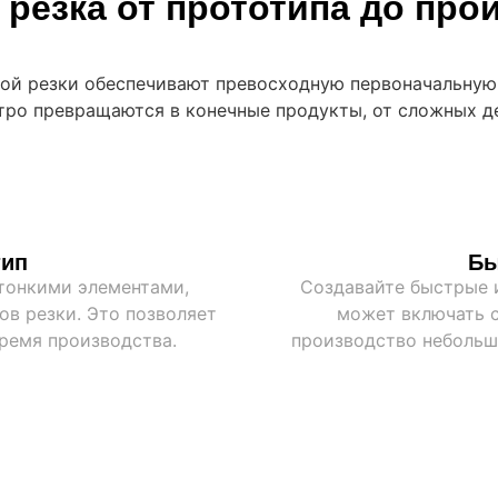
 резка от прототипа до про
ной резки обеспечивают превосходную первоначальную
ро превращаются в конечные продукты, от сложных де
тип
Бы
тонкими элементами,
Создавайте быстрые 
в резки. Это позволяет
может включать с
ремя производства.
производство небольш