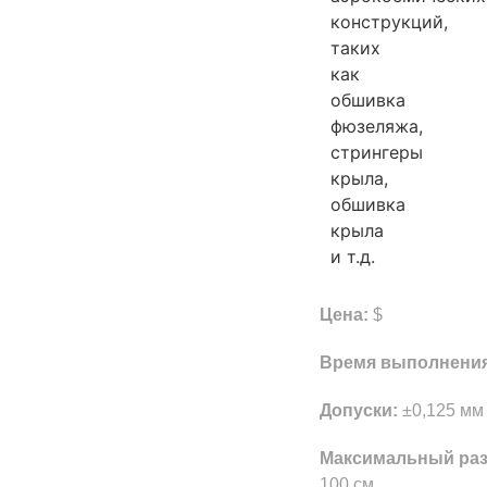
конструкций,
таких
как
обшивка
фюзеляжа,
стрингеры
крыла,
обшивка
крыла
и т.д.
Цена:
$
Время выполнени
Допуски:
±0,125 мм 
Максимальный раз
100 см