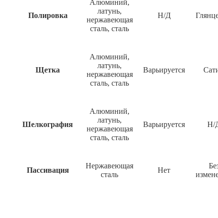
Алюминий,
латунь,
Полировка
Н/Д
Глянц
нержавеющая
сталь, сталь
Алюминий,
латунь,
Щетка
Варьируется
Сат
нержавеющая
сталь, сталь
Алюминий,
латунь,
Шелкография
Варьируется
Н/
нержавеющая
сталь, сталь
Нержавеющая
Бе
Пассивация
Нет
сталь
измен