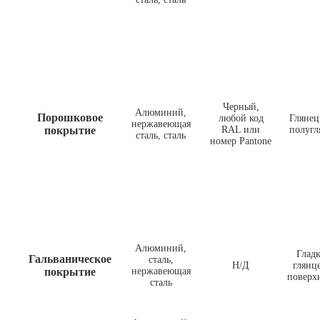
Черный,
Алюминий,
Порошковое
любой код
Глянец
нержавеющая
покрытие
RAL или
полугл
сталь, сталь
номер Pantone
Алюминий,
Гладк
Гальваническое
сталь,
Н/Д
глянц
покрытие
нержавеющая
поверх
сталь