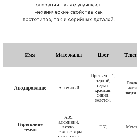
операции также улучшают
механические свойства как
прототипов, так и серийных деталей.
Имя
Материалы
Цвет
Текст
Прозрачный,
черный,
Гладк
серый,
Анодирование
Алюминий
мато
красный,
поверхн
синий,
золотой.
ABS,
алюминий,
Взрывание
латунь,
Н/Д
Мато
семян
нержавеющая
сталь, сталь