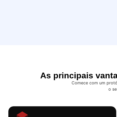
As principais van
Comece com um protóti
o se