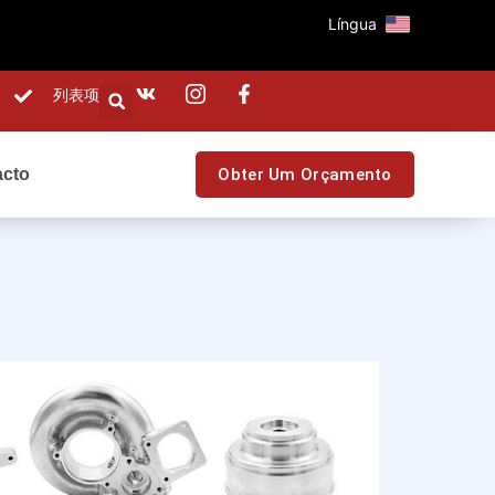
Língua
列表项
acto
Obter Um Orçamento