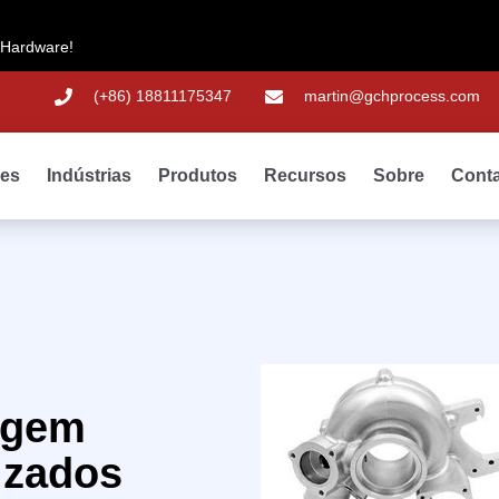
 Hardware!
(+86) 18811175347
martin@gchprocess.com
des
Indústrias
Produtos
Recursos
Sobre
Cont
agem
izados