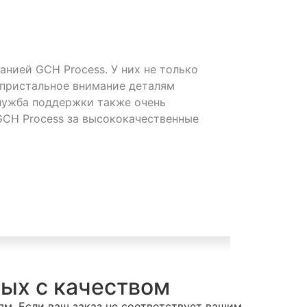
анией GCH Process. У них не только
Наша комп
 пристальное внимание деталям
обработке
служба поддержки также очень
обработки
GCH Process за высококачественные
продукцию
очень дов
сотруднич
ых с качеством
м. Если ваш заказ не соответствует вашим