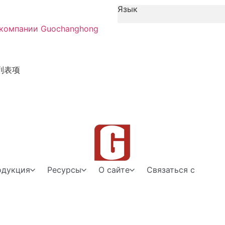
Язык
 компании Guochanghong
列表项
одукция
Ресурсы
О сайте
Связаться с