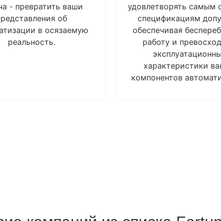
ча - превратить ваши
удовлетворять самым 
представления об
спецификациям допу
атизации в осязаемую
обеспечивая беспере
реальность.
работу и превосхо
эксплуатационн
характеристики в
компонентов автомати