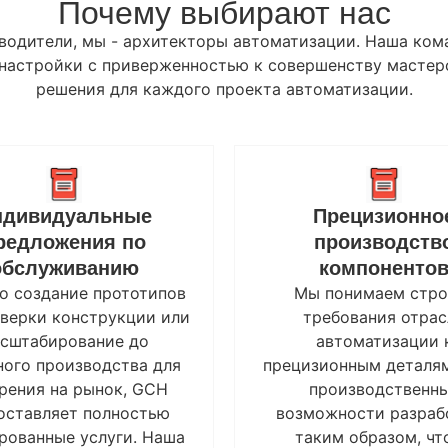
Почему выбирают нас
одители, мы - архитекторы автоматизации. Наша ком
и настройки с приверженностью к совершенству мастер
решения для каждого проекта автоматизации.
ндивидуальные
Прецизионно
редложения по
производств
обслуживанию
компоненто
о создание прототипов
Мы понимаем стро
оверки конструкции или
требования отрас
сштабирование до
автоматизации 
ного производства для
прецизионным деталя
рения на рынок, GCH
производственн
оставляет полностью
возможности разраб
рованные услуги. Наша
таким образом, чт