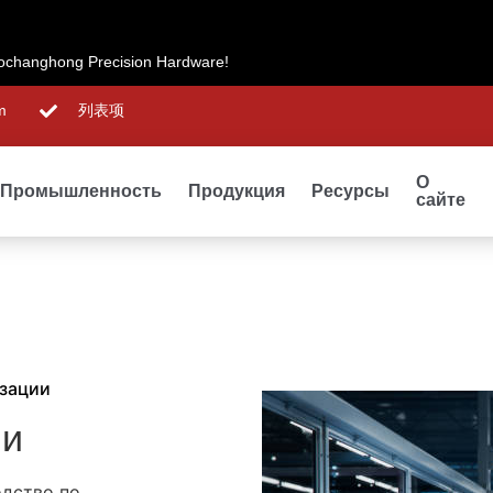
changhong Precision Hardware!
m
列表项
О
Промышленность
Продукция
Ресурсы
сайте
изации
ии
дство по