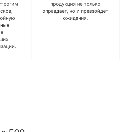
строгим
продукция не только
сков,
оправдает, но и превзойдет
бойную
ожидания.
дные
ые
аших
зации.