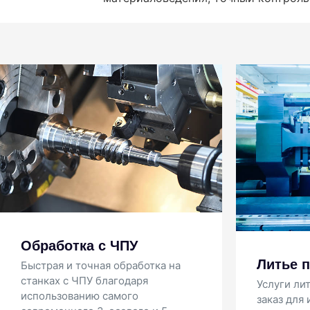
И
м
Литье под давлением
На
Услуги литья под давлением на
ин
заказ для изготовления прототипов