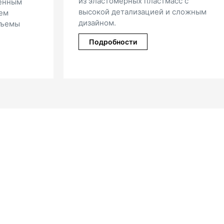
 пластмасс с
современного 3-осевого и 5-
зацией и сложным
осевого оборудования и токар
станков.
Подробности