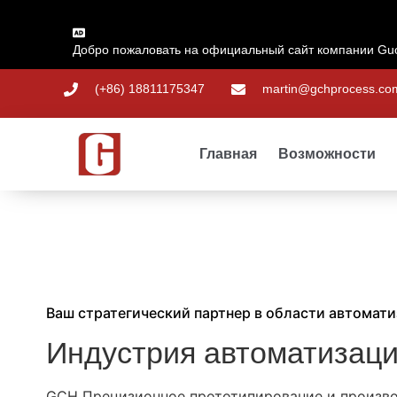
Добро пожаловать на официальный сайт компании Guo
(+86) 18811175347
martin@gchprocess.co
Главная
Возможности
Ваш стратегический партнер в области автомат
Индустрия автоматизац
GCH Прецизионное прототипирование и произво