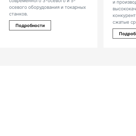
ра
и производственных деталей из
об
высококачественного пластика по
пр
конкурентоспособным ценам в
ли
сжатые сроки.
Подробности