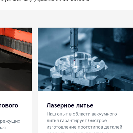
тье
Обработка с ЧПУ
сти вакуумного
Быстрая и точная обработка на
ет быстрое
станках с ЧПУ благодаря
ототипов деталей
использованию самого