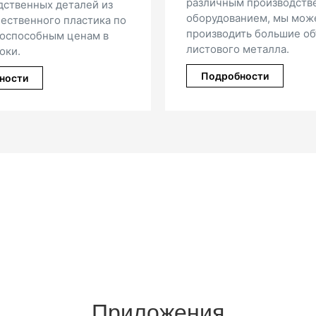
из эластомерных
зличным производственным
высокой детали
орудованием, мы можем
дизайном.
оизводить большие объемы
стового металла.
Подробности
Подробности
Приложения