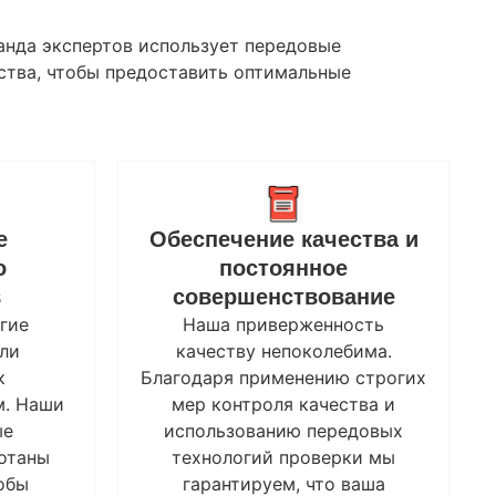
анда экспертов использует передовые
ства, чтобы предоставить оптимальные
е
Обеспечение качества и
о
постоянное
в
совершенствование
гие
Наша приверженность
ли
качеству непоколебима.
к
Благодаря применению строгих
м. Наши
мер контроля качества и
ые
использованию передовых
отаны
технологий проверки мы
обы
гарантируем, что ваша