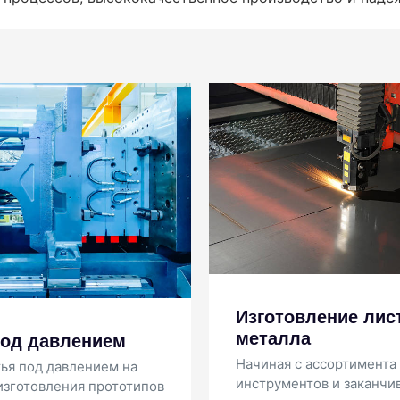
зготовление листового
Лазерное ли
еталла
Наш опыт в обла
литья гарантиру
чиная с ассортимента режущих
изготовление пр
струментов и заканчивая