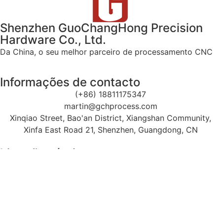
Shenzhen GuoChangHong Precision
Hardware Co., Ltd.
Da China, o seu melhor parceiro de processamento CNC
Informações de contacto
(+86) 18811175347
martin@gchprocess.com
Xinqiao Street, Bao'an District, Xiangshan Community,
Xinfa East Road 21, Shenzhen, Guangdong, CN
Ligações úteis
Maquinação CNC
Torneamento CNC
Fresagem CNC
Produtos
Fundição injectada