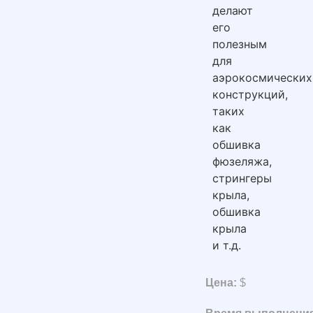
делают
его
полезным
для
аэрокосмических
конструкций,
таких
как
обшивка
фюзеляжа,
стрингеры
крыла,
обшивка
крыла
и т.д.
Цена:
$