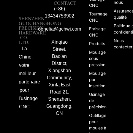
CONTACT
nous
CNC
(+86)
Assuranc
Tournage
13434753902
qualité
SHENZHEN
CNC
GUOCHANGHONG
Politique 
PRECISION
Fraisage
ophelia@gchwj.com
HARDWARE
confidenti
CNC
CO.
Nous
LTD.
Xinqiao
Produits
contacter
La
Street,
Moulage
Bao'an
Chine,
sous
District,
pression
votre
Xiangshan
Moulage
meilleur
Community,
par
partenaire
Xinfa East
insertion
pour
Road 21,
Usinage
l'usinage
Shenzhen,
de
Guangdong,
CNC
précision
CN
Outillage
pour
moules à