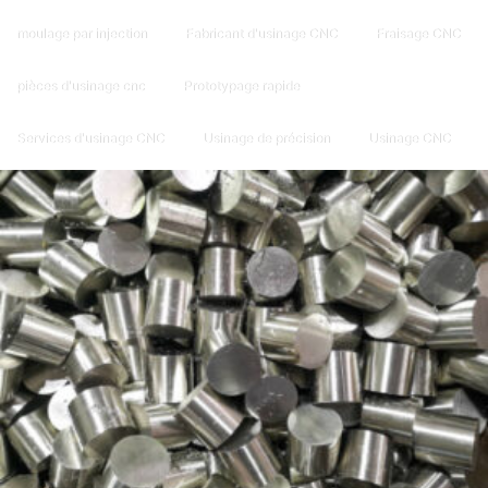
moulage par injection
Fabricant d'usinage CNC
Fraisage CNC
pièces d'usinage cnc
Prototypage rapide
Services d'usinage CNC
Usinage de précision
Usinage CNC