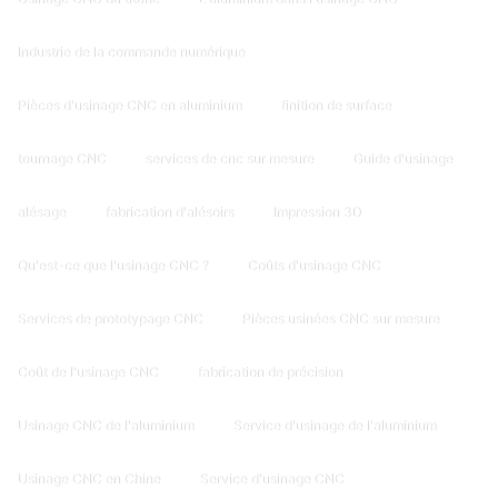
Industrie de la commande numérique
Pièces d'usinage CNC en aluminium
finition de surface
tournage CNC
services de cnc sur mesure
Guide d'usinage
alésage
fabrication d'alésoirs
Impression 3D
Qu'est-ce que l'usinage CNC ?
Coûts d'usinage CNC
Services de prototypage CNC
Pièces usinées CNC sur mesure
Coût de l'usinage CNC
fabrication de précision
Usinage CNC de l'aluminium
Service d'usinage de l'aluminium
Usinage CNC en Chine
Service d'usinage CNC