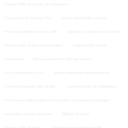
usinage CNC sur mesure de l'aluminium
Composants de freinage CNC
pièces automobiles en acier
Pièces automobiles en acier CNC
usinage de composants de freins
Usinage CNC de pièces automobiles
Usinage CNC chinois
anodisation
Pièces automobiles CNC sur mesure
Pièces automobiles CNC
pièces automobiles personnalisées
Services d'usinage CNC en ligne
Traitement CNC de l'aluminium
Pièces automobiles usinées à la machine à commande numérique
fabrication de haute précision
Alliages de titane
Usinage CNC du titane
L'aluminium dans l'usinage CNC