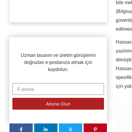
bile me
(Bilgisa
güvenli
edilmes
Hassasi
yazılım
Uzman tasarım ve üretim görüşlerini
dönüştü
doğrudan e-postanıza almak için
Hassas 
kaydolun.
spesifi
için yük
Abone Olun