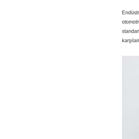
Endüstri
otomotiv
standart
karşıla