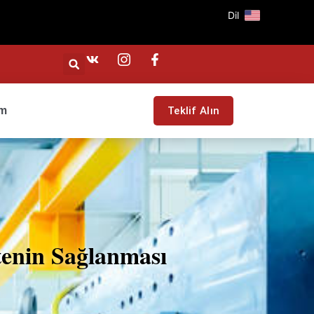
Dil
im
Teklif Alın
tenin Sağlanması