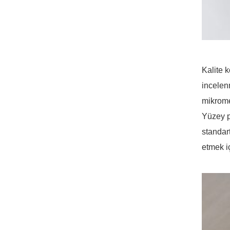
Kalite k
incelen
mikrome
Yüzey pr
standart
etmek iç