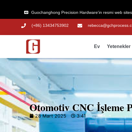
Guochanghong Precision Hardware'in resmi web sitesi
(+86) 13434753902
rebecca@gchprocess.
Ev
Yetenekler
Otomotiv CNC İşleme Pa
28 Mart 2025
3:41