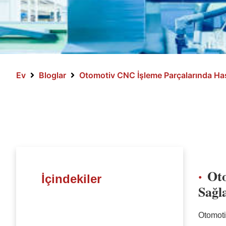
Ev
Bloglar
Otomotiv CNC İşleme Parçalarında Has
Oto
İçindekiler
Sağl
Otomoti