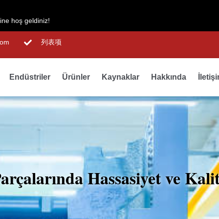
ne hoş geldiniz!
com
列表项
Endüstriler
Ürünler
Kaynaklar
Hakkında
İletiş
rçalarında Hassasiyet ve Kali