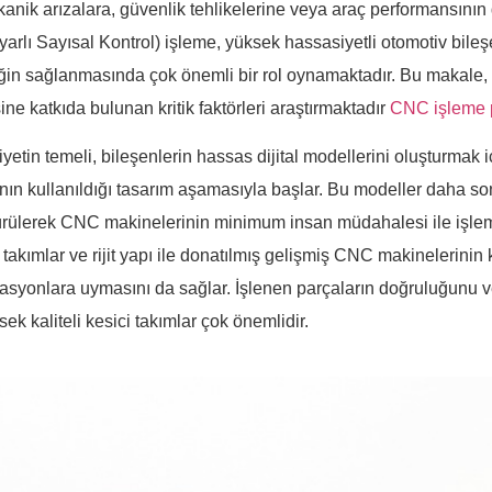
kanik arızalara, güvenlik tehlikelerine veya araç performansını
yarlı Sayısal Kontrol) işleme, yüksek hassasiyetli otomotiv bileş
ğin sağlanmasında çok önemli bir rol oynamaktadır. Bu makale, 
ine katkıda bulunan kritik faktörleri araştırmaktadır
CNC işleme p
yetin temeli, bileşenlerin hassas dijital modellerini oluşturmak 
ının kullanıldığı tasarım aşamasıyla başlar. Bu modeller daha s
rülerek CNC makinelerinin minimum insan müdahalesi ile işleml
takımlar ve rijit yapı ile donatılmış gelişmiş CNC makinelerinin 
kasyonlara uymasını da sağlar. İşlenen parçaların doğruluğunu ve
sek kaliteli kesici takımlar çok önemlidir.