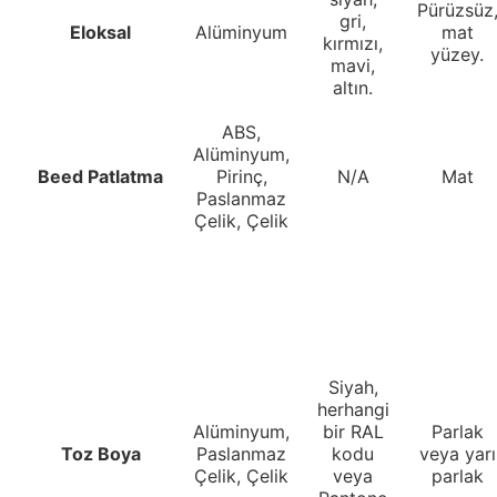
Pürüzsüz
gri,
Eloksal
Alüminyum
mat
kırmızı,
yüzey.
mavi,
altın.
ABS,
Alüminyum,
Beed Patlatma
Pirinç,
N/A
Mat
Paslanmaz
Çelik, Çelik
Siyah,
herhangi
Alüminyum,
bir RAL
Parlak
Toz Boya
Paslanmaz
kodu
veya yarı
Çelik, Çelik
veya
parlak