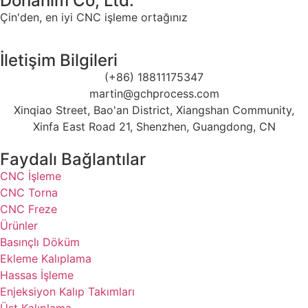
Donanım Co, Ltd.
Çin'den, en iyi CNC işleme ortağınız
İletişim Bilgileri
(+86) 18811175347
martin@gchprocess.com
Xinqiao Street, Bao'an District, Xiangshan Community,
Xinfa East Road 21, Shenzhen, Guangdong, CN
Faydalı Bağlantılar
CNC İşleme
CNC Torna
CNC Freze
Ürünler
Basınçlı Döküm
Ekleme Kalıplama
Hassas İşleme
Enjeksiyon Kalıp Takımları
Üst Kalıplama