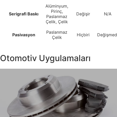
Alüminyum,
Pirinç,
Serigrafi Baskı
Değişir
N/A
Paslanmaz
Çelik, Çelik
Paslanmaz
Pasivasyon
Hiçbiri
Değişmed
Çelik
Otomotiv Uygulamaları