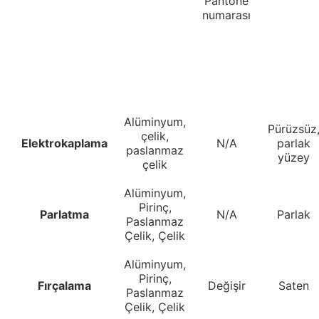
Pantone
numarası
Alüminyum,
Pürüzsüz
çelik,
Elektrokaplama
N/A
parlak
paslanmaz
yüzey
çelik
Alüminyum,
Pirinç,
Parlatma
N/A
Parlak
Paslanmaz
Çelik, Çelik
Alüminyum,
Pirinç,
Fırçalama
Değişir
Saten
Paslanmaz
Çelik, Çelik