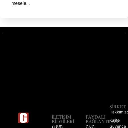
mesele...
ŞIRKET
Hakkımız
İLETIŞIM
FAYDALI
Kalite
BILGILERI
BAĞLANTILAR
Güvence
CNC
(+86)