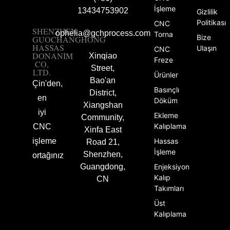
İşleme
13434753902
Gizlilik
Politikası
CNC
SHENZHEN
ophelia@gchprocess.com
Torna
Bize
GUOCHANGHONG
HASSAS
Ulaşın
CNC
DONANIM
Xinqiao
Freze
CO,
Street,
LTD.
Ürünler
Bao'an
Çin'den,
Basınçlı
District,
en
Döküm
Xiangshan
iyi
Ekleme
Community,
Kalıplama
CNC
Xinfa East
işleme
Hassas
Road 21,
İşleme
Shenzhen,
ortağınız
Guangdong,
Enjeksiyon
Kalıp
CN
Takımları
Üst
Kalıplama