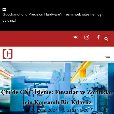
Guochanghong Precision Hardware'in resmi web sitesine hoş
geldiniz!
Çin'de CNC İşleme: Fırsatlar ve Zorluklar
için Kapsamlı Bir Kılavuz
26 Ekim 2024
Sabah 9:20