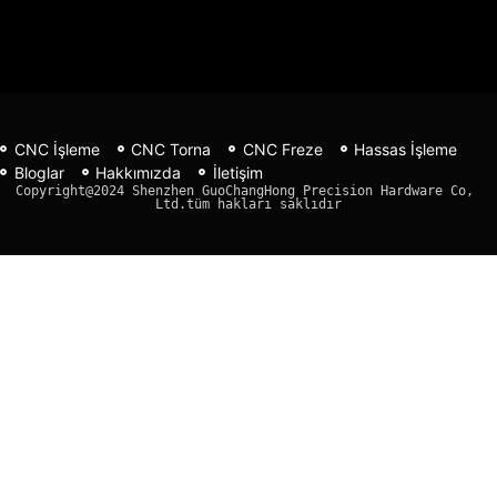
CNC İşleme
CNC Torna
CNC Freze
Hassas İşleme
Bloglar
Hakkımızda
İletişim
Copyright@2024 Shenzhen GuoChangHong Precision Hardware Co, 
Ltd.tüm hakları saklıdır