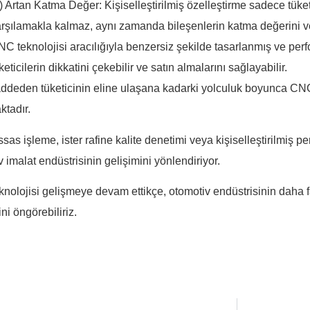
) Artan Katma Değer: Kişiselleştirilmiş özelleştirme sadece tüketic
rşılamakla kalmaz, aynı zamanda bileşenlerin katma değerini ve pa
C teknolojisi aracılığıyla benzersiz şekilde tasarlanmış ve pe
keticilerin dikkatini çekebilir ve satın almalarını sağlayabilir.
eden tüketicinin eline ulaşana kadarki yolculuk boyunca CNC te
tadır.
ssas işleme, ister rafine kalite denetimi veya kişiselleştirilmiş p
 imalat endüstrisinin gelişimini yönlendiriyor.
nolojisi gelişmeye devam ettikçe, otomotiv endüstrisinin daha fa
ni öngörebiliriz.
I