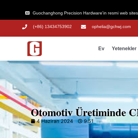
Guochanghong Precision Hardware'in resmi web sitesi
(+86) 13434753902
ophelia@gchwj.com
Ev
Yetenekler
Otomotiv Üretiminde C
4 Haziran 2024
9:51