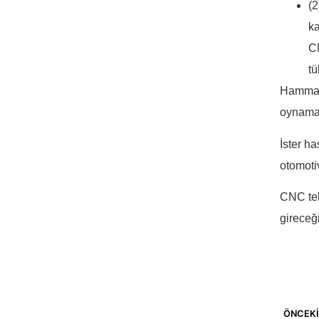
(2
ka
CN
tü
Hammadd
oynamak
İster ha
otomotiv
CNC tek
gireceği
ÖNCEK