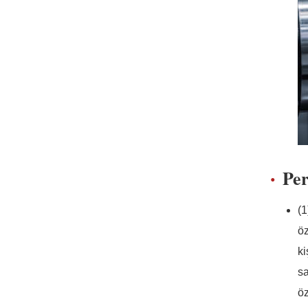
Per
(1
öz
ki
sa
öz