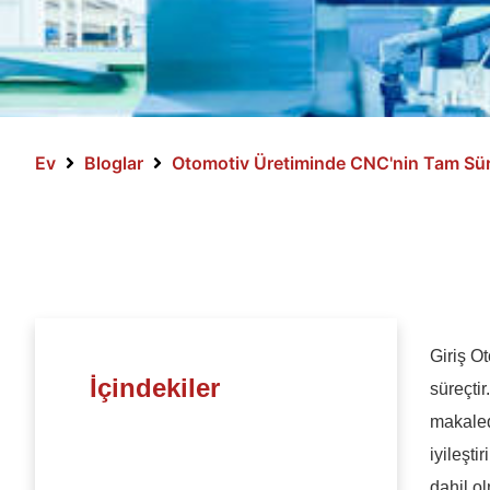
Ev
Bloglar
Otomotiv Üretiminde CNC'nin Tam Sü
Giriş O
İçindekiler
süreçti
makaled
iyileşti
dahil o