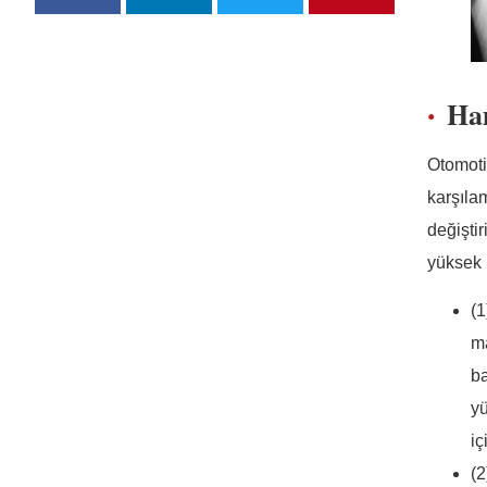
Ha
Otomotiv
karşıla
değiştir
yüksek h
(
ma
b
yü
iç
(