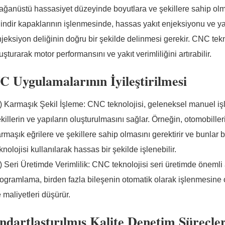
ağanüstü hassasiyet düzeyinde boyutlara ve şekillere sahip olm
lindir kapaklarının işlenmesinde, hassas yakıt enjeksiyonu ve y
jeksiyon deliğinin doğru bir şekilde delinmesi gerekir. CNC tekno
uşturarak motor performansını ve yakıt verimliliğini artırabilir.
 Uygulamalarının İyileştirilmesi
) Karmaşık Şekil İşleme: CNC teknolojisi, geleneksel manuel iş
killerin ve yapıların oluşturulmasını sağlar. Örneğin, otomobiller
rmaşık eğrilere ve şekillere sahip olmasını gerektirir ve bunla
knolojisi kullanılarak hassas bir şekilde işlenebilir.
) Seri Üretimde Verimlilik: CNC teknolojisi seri üretimde önemli 
ogramlama, birden fazla bileşenin otomatik olarak işlenmesine ola
 maliyetleri düşürür.
ndartlaştırılmış Kalite Denetim Süreçler