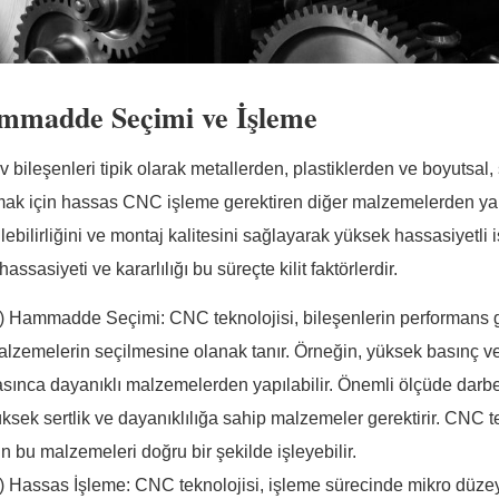
mmadde Seçimi ve İşleme
 bileşenleri tipik olarak metallerden, plastiklerden ve boyutsal, 
mak için hassas CNC işleme gerektiren diğer malzemelerden yapıl
ilebilirliğini ve montaj kalitesini sağlayarak yüksek hassasiyetl
assasiyeti ve kararlılığı bu süreçte kilit faktörlerdir.
1) Hammadde Seçimi: CNC teknolojisi, bileşenlerin performans 
lzemelerin seçilmesine olanak tanır. Örneğin, yüksek basınç ve 
asınca dayanıklı malzemelerden yapılabilir. Önemli ölçüde darb
ksek sertlik ve dayanıklılığa sahip malzemeler gerektirir. CNC te
in bu malzemeleri doğru bir şekilde işleyebilir.
2) Hassas İşleme: CNC teknolojisi, işleme sürecinde mikro düze