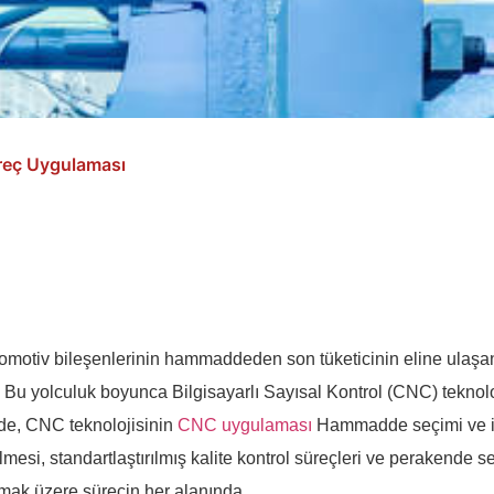
reç Uygulaması
tomotiv bileşenlerinin hammaddeden son tüketicinin eline ulaşana
r. Bu yolculuk boyunca Bilgisayarlı Sayısal Kontrol (CNC) teknolo
e, CNC teknolojisinin
CNC uygulaması
Hammadde seçimi ve i
rilmesi, standartlaştırılmış kalite kontrol süreçleri ve perakende 
lmak üzere sürecin her alanında.