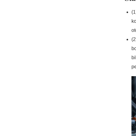
(
ko
ot
(2
bo
bi
pe