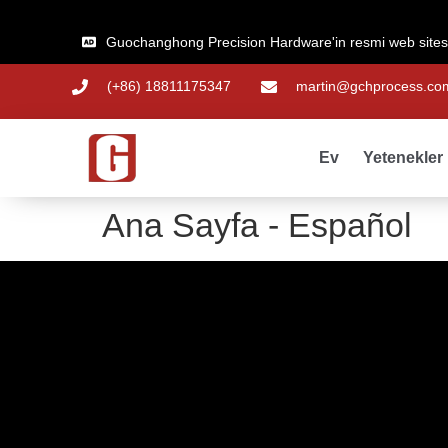
Guochanghong Precision Hardware'in resmi web sitesi
(+86) 18811175347
martin@gchprocess.co
Ev
Yetenekler
Ana Sayfa - Español