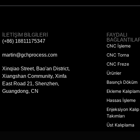
İLETIŞIM BILGILERI
FAYDALI
BAĞLANTILA
(+86) 18811175347
CNC İşleme
martin@gchprocess.com
CNC Torna
CNC Freze
Xinqiao Street, Bao'an District,
Ürünler
Xiangshan Community, Xinfa
Basınçlı Döküm
East Road 21, Shenzhen,
Guangdong, CN
Ekleme Kalıplam
Hassas İşleme
Enjeksiyon Kalıp
Takımları
Üst Kalıplama