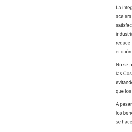
La inte
acelera
satisfa
industr
reduce 
económi
No se p
las Cos
evitand
que los
A pesar
los ben
se hace