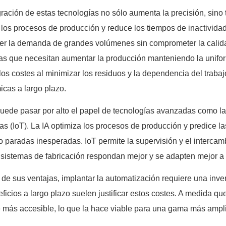
gración de estas tecnologías no sólo aumenta la precisión, sino
 los procesos de producción y reduce los tiempos de inactividad,
cer la demanda de grandes volúmenes sin comprometer la calidad
ias que necesitan aumentar la producción manteniendo la unifo
los costes al minimizar los residuos y la dependencia del traba
cas a largo plazo.
uede pasar por alto el papel de tecnologías avanzadas como la Int
as (IoT). La IA optimiza los procesos de producción y predice 
o paradas inesperadas. IoT permite la supervisión y el intercam
 sistemas de fabricación respondan mejor y se adapten mejor a
 de sus ventajas, implantar la automatización requiere una invers
eficios a largo plazo suelen justificar estos costes. A medida q
 más accesible, lo que la hace viable para una gama más ampli