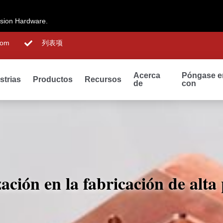
ision Hardware.
com
列表项
Acerca
Póngase e
strias
Productos
Recursos
de
con
ación en la fabricación de alta 