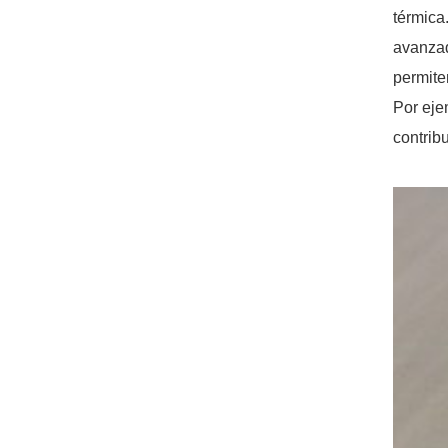
térmica
avanzad
permite
Por eje
contrib