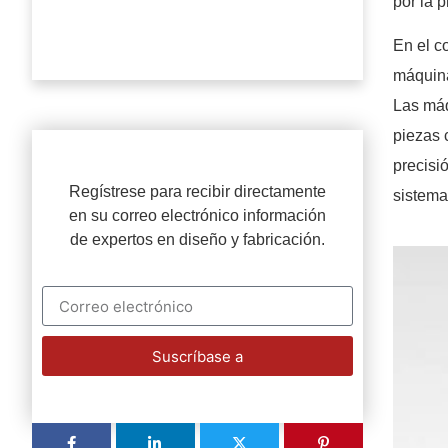
por la 
En el c
máquina
Las máq
piezas 
precisi
Regístrese para recibir directamente
sistema
en su correo electrónico información
de expertos en diseño y fabricación.
Suscríbase a