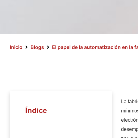
Inicio
Blogs
El papel de la automatización en la f
La fabr
Índice
mínimos
electró
desempe