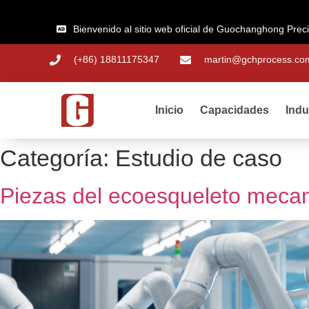
Bienvenido al sitio web oficial de Guochanghong Prec
(+86) 18811175347
martin@gchprocess.co
Inicio
Capacidades
Indu
Categoría:
Estudio de caso
Piezas del ecoesqueleto mecan