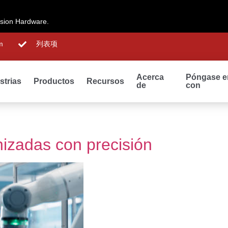
ision Hardware.
m
列表项
Acerca
Póngase e
strias
Productos
Recursos
de
con
izadas con precisión