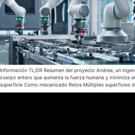
Información TL;DR Resumen del proyecto Andrea, un ingeni
cuerpo entero que aumenta la fuerza humana y minimiza el
superficie Como mecanizado Retos Múltiples superficies de 