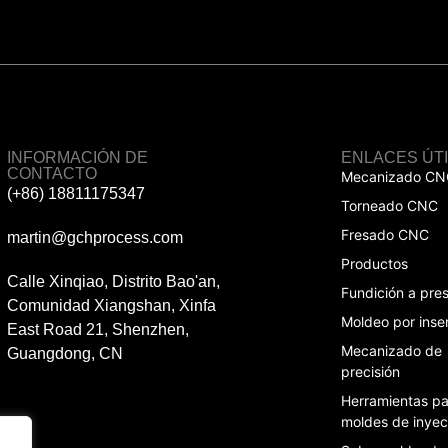
INFORMACIÓN DE
ENLACES ÚT
CONTACTO
Mecanizado CN
(+86) 18811175347
Torneado CNC
Fresado CNC
martin@gchprocess.com
Productos
Calle Xinqiao, Distrito Bao'an,
Fundición a pres
Comunidad Xiangshan, Xinfa
Moldeo por inse
East Road 21, Shenzhen,
Mecanizado de
Guangdong, CN
precisión
Herramientas pa
moldes de inyec