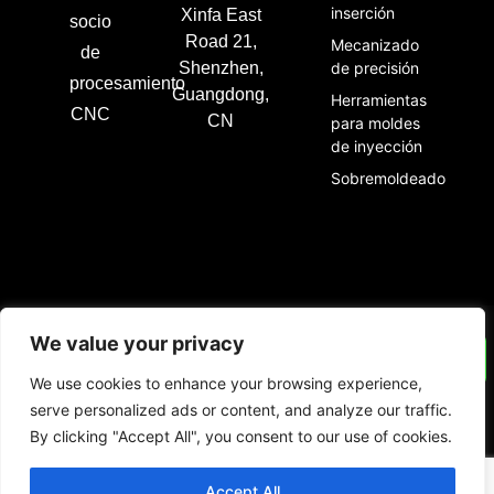
inserción
Xinfa East
socio
Road 21,
Mecanizado
de
Shenzhen,
de precisión
procesamiento
Guangdong,
Herramientas
CNC
CN
para moldes
de inyección
Sobremoldeado
We value your privacy
Mecanizado CNC
Torneado CNC
Fresado CNC
We use cookies to enhance your browsing experience,
Mecanizado de precisión
Blogs
Quiénes somos
Póngase en contacto con
serve personalized ads or content, and analyze our traffic.
Copyright@2024 Shenzhen GuoChangHong Precision Hardware Co., 
By clicking "Accept All", you consent to our use of cookies.
Ltd.todos los derechos reservados
Accept All