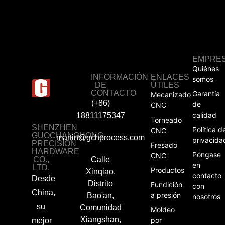
EMPRE
Quiénes
INFORMACIÓN
ENLACES
somos
DE
ÚTILES
CONTACTO
Garantía
Mecanizado
(+86)
de
CNC
calidad
18811175347
Torneado
SHENZHEN
Política d
CNC
GUOCHANGHONG
martin@gchprocess.com
privacida
PRECISION
Fresado
HARDWARE
Póngase
CNC
CO.,
Calle
en
LTD.
Productos
Xinqiao,
contacto
Desde
Distrito
Fundición
con
China,
a presión
Bao'an,
nosotros
su
Comunidad
Moldeo
Xiangshan,
por
mejor