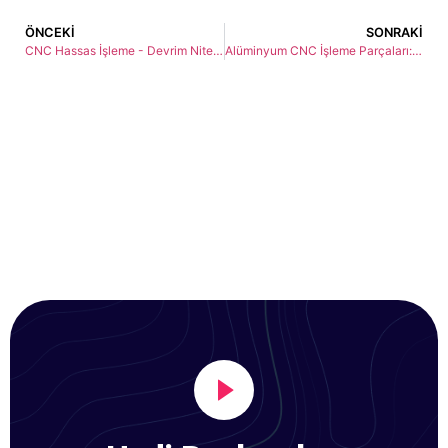
ÖNCEKI
SONRAKI
CNC Hassas İşleme - Devrim Niteliğinde Bir Yolculuk
Alüminyum CNC İşleme Parçaları: Hassasiyet, Çok Yönlülük ve Performans