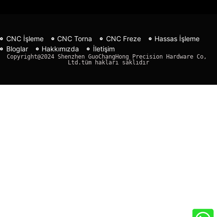
CNC İşleme
CNC Torna
CNC Freze
Hassas İşleme
Bloglar
Hakkımızda
İletişim
Copyright@2024 Shenzhen GuoChangHong Precision Hardware Co, 
Ltd.tüm hakları saklıdır