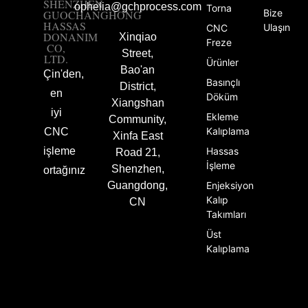
SHENZHEN
ophelia@gchprocess.com
Torna
Bize
GUOCHANGHONG
HASSAS
Ulaşın
CNC
DONANIM
Xinqiao
Freze
CO,
Street,
LTD.
Ürünler
Bao'an
Çin'den,
Basınçlı
District,
en
Döküm
Xiangshan
iyi
Ekleme
Community,
Kalıplama
CNC
Xinfa East
işleme
Hassas
Road 21,
İşleme
Shenzhen,
ortağınız
Guangdong,
Enjeksiyon
Kalıp
CN
Takımları
Üst
Kalıplama