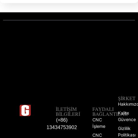
ŞIRKET
Hakkımız
İLETIŞIM
FAYDALI
Kalite
BILGILERI
BAĞLANTILAR
Güvence
CNC
(+86)
İşleme
13434753902
Gizlilik
Politikası
CNC