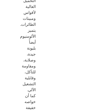
التحميل
العالية
لأقواس
ومبيتات
الطائرات.
يتميز
الألومنيوم
أيضاً
بليونة
جيدة،
وصلابة،
ومقاومة
للتآكل،
وقابلية
التشغيل
الآلي.
كما أن
خواصه
خفيفة