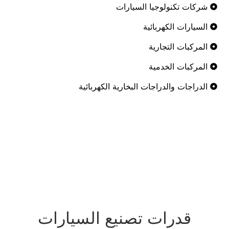
رات
رية الكهربائية
يع السيارات