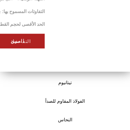
التفاوتات المسموح بها:
± 0.125 مم (± 0.005 ″)
الحد الأقصى لحجم القطعة:
200 × 80 × 100 سم
المزيد من التفاصيل
تيتانيوم
 المقاوم للصدأ
النحاس