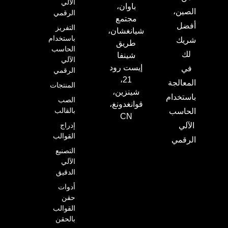
الآلي
ان،
الرقمي
تمع
التفريز
غشان،
باستخدام
يق
الحاسب
نفا
الآلي
 رود
الرقمي
21،
المنتجات
زين،
الصب
دونغ،
بالقالب
C
إدراج
القوالب
التصنيع
الآلي
الدقيق
أدوات
حقن
القوالب
بالحقن