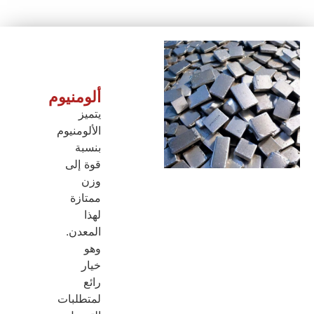
ألومنيوم
يتميز
الألومنيوم
بنسبة
قوة إلى
وزن
ممتازة
لهذا
المعدن.
وهو
خيار
رائع
لمتطلبات