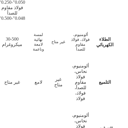
0.050″-0.250"
فولاذ مقاوم
للصدأ
0.048″-0.500"
لمسة
30-500
نهائية
غير متاح
ميكروغرام
لامعة
وناعمة
غير
لامع
غير متاح
متاح