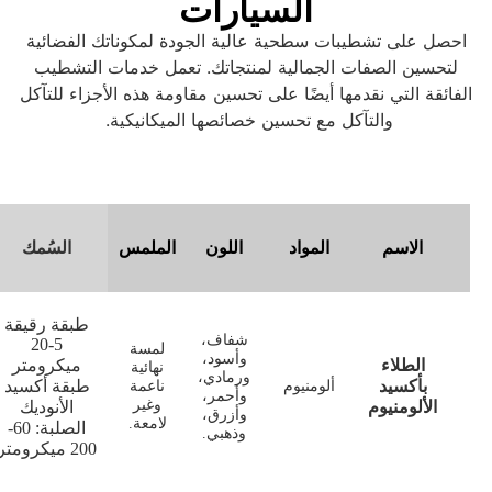
يارات
عالية الجودة لمكوناتك الفضائية
 لمنتجاتك. تعمل خدمات التشطيب
لى تحسين مقاومة هذه الأجزاء للتآكل
ن خصائصها الميكانيكية.
اللون
الملمس
السُمك
طبقة رقيقة
شفاف،
5-20
لمسة
وأسود،
ميكرومتر
نهائية
ورمادي،
طبقة أكسيد
ناعمة
وأحمر،
وغير
الأنوديك
وأزرق،
لامعة.
الصلبة: 60-
وذهبي.
200 ميكرومتر