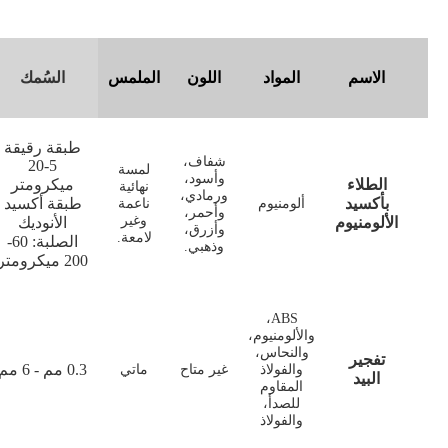
الاسم
المواد
اللون
الملمس
السُمك
طبقة رقيقة
شفاف،
5-20
لمسة
وأسود،
الطلاء
ميكرومتر
نهائية
ورمادي،
بأكسيد
طبقة أكسيد
ألومنيوم
ناعمة
وأحمر،
وغير
الألومنيوم
الأنوديك
وأزرق،
لامعة.
الصلبة: 60-
وذهبي.
200 ميكرومتر
ABS،
والألومنيوم،
والنحاس،
تفجير
0.3 مم - 6 مم
والفولاذ
غير متاح
ماتي
البيد
المقاوم
للصدأ،
والفولاذ