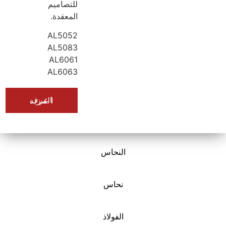
للتصاميم
المعقدة.
AL5052
AL5083
AL6061
AL6063
اعرف المزيد
النحاس
نحاس
الفولاذ