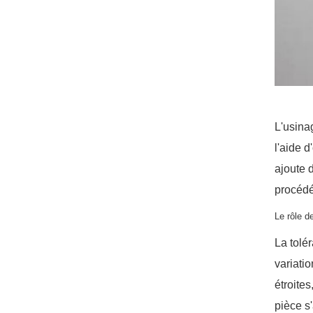
L'usina
l'aide 
ajoute 
procédé
Le rôle d
La tolé
variati
étroite
pièce s'