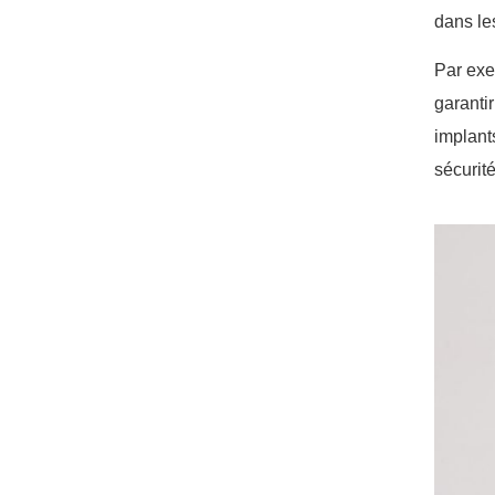
dans le
Par exe
garanti
implant
sécurit