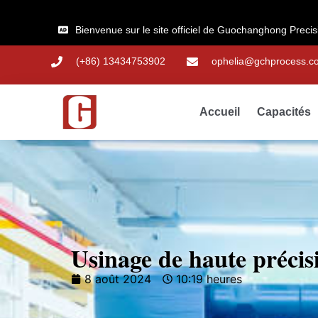
Bienvenue sur le site officiel de Guochanghong Preci
(+86) 13434753902
ophelia@gchprocess.c
Accueil
Capacités
Usinage de haute précis
8 août 2024
10:19 heures