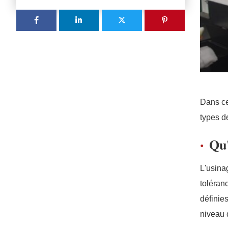
Dans ce
types d
Qu'
L'usina
toléran
définie
niveau 