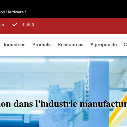
sion Hardware !
om
列表项
Industries
Produits
Ressources
A propos de
C
ion dans l'industrie manufactur