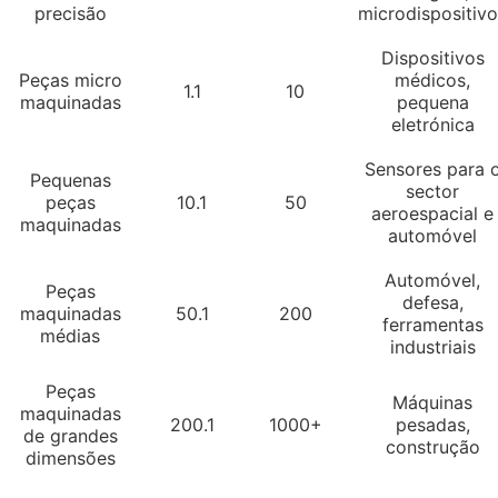
precisão
microdispositiv
Dispositivos
Peças micro
médicos,
1.1
10
maquinadas
pequena
eletrónica
Sensores para 
Pequenas
sector
peças
10.1
50
aeroespacial e
maquinadas
automóvel
Automóvel,
Peças
defesa,
maquinadas
50.1
200
ferramentas
médias
industriais
Peças
Máquinas
maquinadas
200.1
1000+
pesadas,
de grandes
construção
dimensões