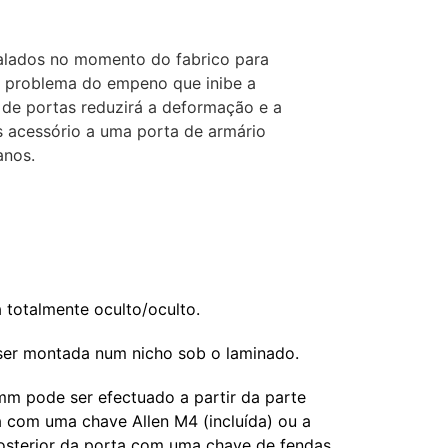
talados no momento do fabrico para
e problema do empeno que inibe a
r de portas reduzirá a deformação e a
s acessório a uma porta de armário
anos.
 totalmente oculto/oculto.
ser montada num nicho sob o laminado.
mm pode ser efectuado a partir da parte
a com uma chave Allen M4 (incluída) ou a
posterior da porta com uma chave de fendas