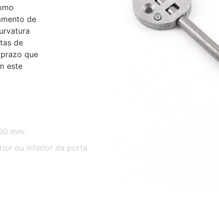
como
hamento de
curvatura
tas de
 prazo que
m este
800 mm.
ior ou inferior da porta