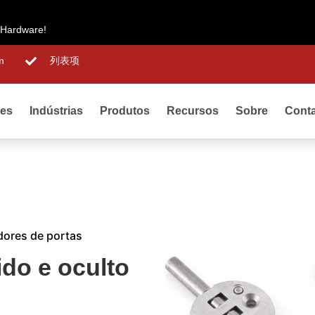
 Hardware!
m
列表项
des
Indústrias
Produtos
Recursos
Sobre
Cont
adores de portas
ido e oculto