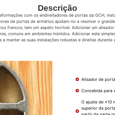
Descrição
 deformações com os endireitadores de portas da GCH, ins
dores de portas de armários ajudam-no a resolver o grand
mos francos, tem um aspeto horrível. Adicionar um alisado
res, comuns em ambientes húmidos. Adicionar este simple
a a manter as suas instalações robustas e direitas durante 
Alisador de porta
Concebida para 
O ajuste de ±10 
superior da port
partir da parte 