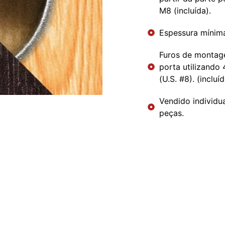
M8 (incluída).
Espessura mínima
Furos de montage
porta utilizando
(U.S. #8). (incluíd
Vendido individu
peças.