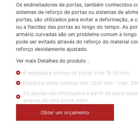
Os endireitadores de portas, também conhecidos 
sistemas de reforço de portas ou sistemas de alin
portas, são utilizados para evitar a deformação, a 
ou a flacidez das portas ao longo do tempo. As por
armário curvadas são um problema comum a longo
pode ser evitado através do reforço do material co
reforço devidamente ajustado.
Ver mais Detalhes do produto .
A espessura mínima do painel é de 18-20 mm.
Distância entre centros: min. 1200 mm - max. 2
Os ajustes são efectuados a partir da parte super
através de uma chave Allen.
Obter um orçamento