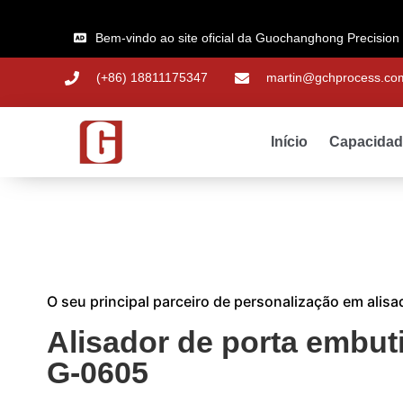
Bem-vindo ao site oficial da Guochanghong Precision
(+86) 18811175347
martin@gchprocess.co
Início
Capacida
O seu principal parceiro de personalização em alis
Alisador de porta embut
G-0605