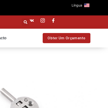
Língua
acto
Obter Um Orçamento