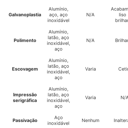
Alumínio,
Acabam
Galvanoplastia
aço, aço
N/A
liso
inoxidável
brilha
Alumínio,
latão, aço
Polimento
N/A
Brilha
inoxidável,
aço
Alumínio,
latão, aço
Escovagem
Varia
Cet
inoxidável,
aço
Alumínio,
Impressão
latão, aço
Varia
N/
serigráfica
inoxidável,
aço
Aço
Passivação
Nenhum
Inalte
inoxidável