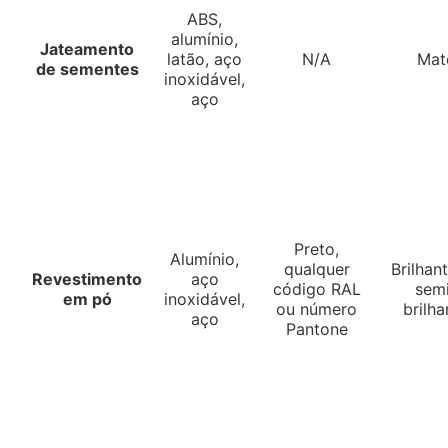
ABS,
alumínio,
Jateamento
latão, aço
N/A
Mat
de sementes
inoxidável,
aço
Preto,
Alumínio,
qualquer
Brilhan
Revestimento
aço
código RAL
sem
em pó
inoxidável,
ou número
brilha
aço
Pantone