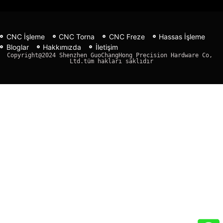
CNC İşleme
CNC Torna
CNC Freze
Hassas İşleme
Bloglar
Hakkımızda
İletişim
Copyright@2024 Shenzhen GuoChangHong Precision Hardware Co, 
Ltd.tüm hakları saklıdır