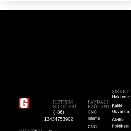
ŞIRKET
Hakkımız
İLETIŞIM
FAYDALI
Kalite
BILGILERI
BAĞLANTILAR
Güvence
CNC
(+86)
İşleme
13434753902
Gizlilik
Politikası
CNC
SHENZHEN