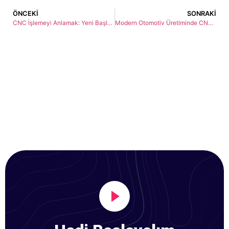
ÖNCEKI
SONRAKI
CNC İşlemeyi Anlamak: Yeni Başlayanlar İçin Kılavuz
Modern Otomotiv Üretiminde CNC İşlemenin Rolü