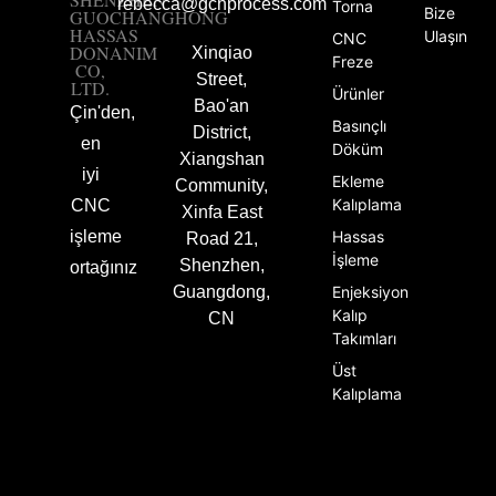
rebecca@gchprocess.com
Torna
Bize
GUOCHANGHONG
HASSAS
Ulaşın
CNC
DONANIM
Xinqiao
Freze
CO,
Street,
LTD.
Ürünler
Bao'an
Çin'den,
Basınçlı
District,
en
Döküm
Xiangshan
iyi
Ekleme
Community,
Kalıplama
CNC
Xinfa East
işleme
Hassas
Road 21,
İşleme
Shenzhen,
ortağınız
Guangdong,
Enjeksiyon
Kalıp
CN
Takımları
Üst
Kalıplama