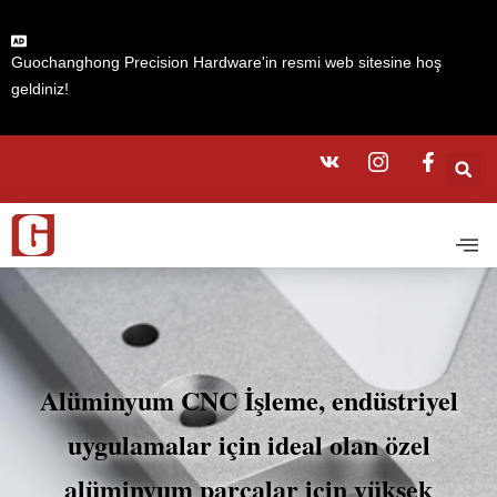
Guochanghong Precision Hardware'in resmi web sitesine hoş
geldiniz!
Alüminyum CNC İşleme, endüstriyel
uygulamalar için ideal olan özel
alüminyum parçalar için yüksek