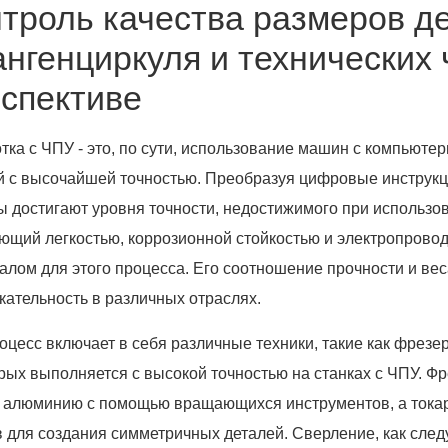
троль качества размеров д
нгенциркуля и технических 
спективе
тка с ЧПУ - это, по сути, использование машин с компьют
й с высочайшей точностью. Преобразуя цифровые инструкци
 достигают уровня точности, недостижимого при использо
ющий легкостью, коррозионной стойкостью и электропрово
алом для этого процесса. Его соотношение прочности и ве
кательность в различных отраслях.
оцесс включает в себя различные техники, такие как фрезе
орых выполняется с высокой точностью на станках с ЧПУ. Ф
алюминию с помощью вращающихся инструментов, а токар
в для создания симметричных деталей. Сверление, как след