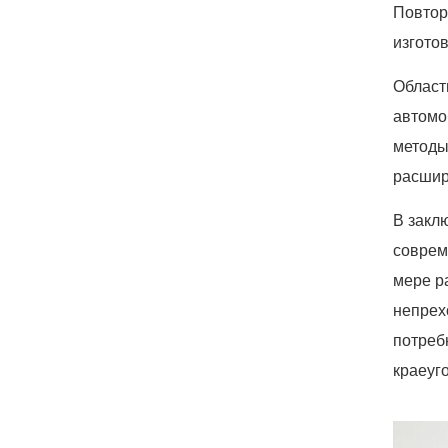
Повтор
изгото
Област
автомо
методы
расшир
В закл
соврем
мере р
непрех
потреб
краеуг