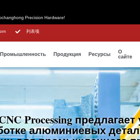
changhong Precision Hardware!
com
列表项
О
Промышленность
Продукция
Ресурсы
сайте
NC Processing предлагает 
отке алюминиевых детале