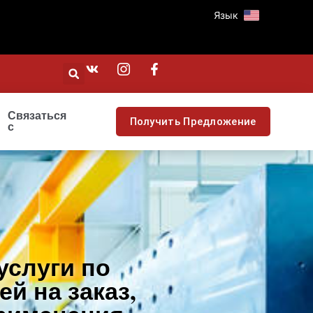
Язык
Связаться
Получить Предложение
с
услуги по
й на заказ,