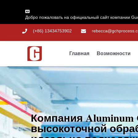
Добро пожаловать на официальный сайт компании Guo
(+86) 13434753902
rebecca@gchprocess.
Главная
Возможности
Компания Aluminum C
высокоточной обраб