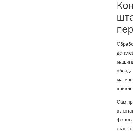
Кон
шта
пер
Обрабо
детале
машины
облада
матери
привле
Сам пр
из кот
формы 
станко