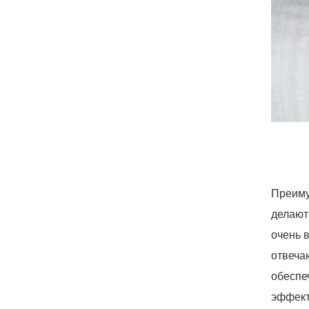
Преим
делают
очень 
отвеча
обеспе
эффект