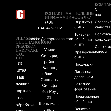
КОМПА
О
КОНТАКТНАЯ
ПОЛЕЗНЫЕ
нас
ИНФОРМАЦИЯ
ССЫЛКИ
Обеспеч
Обработка
(+86)
качества
с ЧПУ
13434753902
Политика
Токарная
SHENZHEN
rebecca@gchprocess.com
конфиде
обработка
GUOCHANGHONG
с ЧПУ
PRECISION
Свяжите
HARDWARE
Улица
с нами
Фрезерование
CO.,
Синьцяо,
с ЧПУ
LTD.
район
Из
Продукция
Баоань,
Китая,
Литье под
община
давлением
ваш
Сяншань,
Вставное
лучший
Синьфа
формование
партнер
Ист Роуд
Прецизионная
21,
по
обработка
Шэньчжэнь,
обработке
Оснастка
Гуандун,