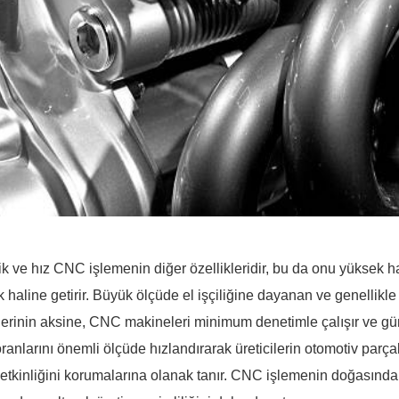
lik ve hız CNC işlemenin diğer özellikleridir, bu da onu yüksek 
lık haline getirir. Büyük ölçüde el işçiliğine dayanan ve genelli
erinin aksine, CNC makineleri minimum denetimle çalışır ve günün
oranlarını önemli ölçüde hızlandırarak üreticilerin otomotiv parça
 etkinliğini korumalarına olanak tanır. CNC işlemenin doğasınd