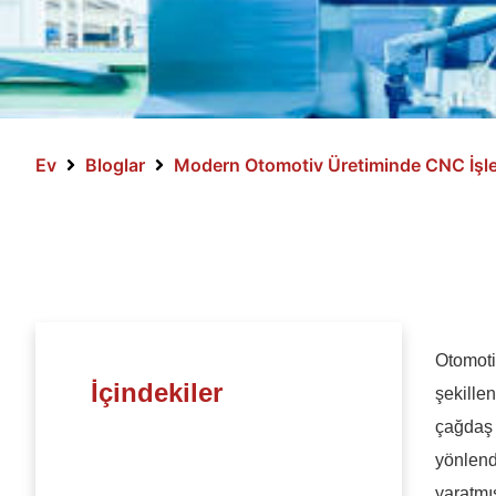
Ev
Bloglar
Modern Otomotiv Üretiminde CNC İşl
Otomoti
İçindekiler
şekille
çağdaş 
yönlend
yaratmı