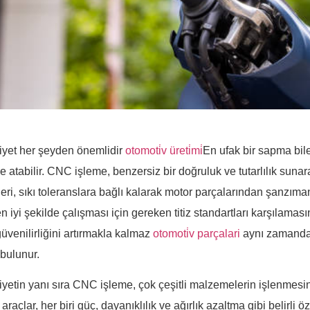
yet her şeyden önemlidir
otomoti̇v üreti̇mi̇
En ufak bir sapma bile
ye atabilir. CNC işleme, benzersiz bir doğruluk ve tutarlılık su
eri, sıkı toleranslara bağlı kalarak motor parçalarından şanzıma
n iyi şekilde çalışması için gereken titiz standartları karşılama
güvenilirliğini artırmakla kalmaz
otomoti̇v parçalari
aynı zamanda 
 bulunur.
yetin yanı sıra CNC işleme, çok çeşitli malzemelerin işlenmesin
raçlar, her biri güç, dayanıklılık ve ağırlık azaltma gibi belirli ö