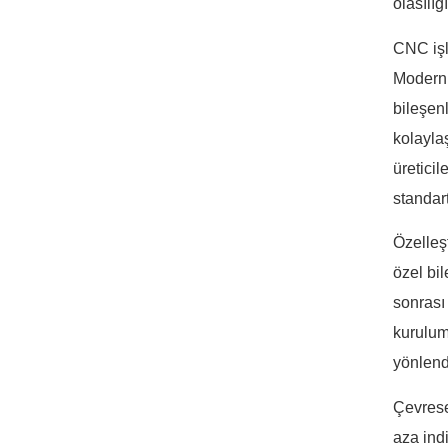
olasılığ
CNC işl
Modern 
bileşen
kolayla
üreticil
standart
Özelleş
özel bi
sonrası
kurulum 
yönlendi
Çevrese
aza ind