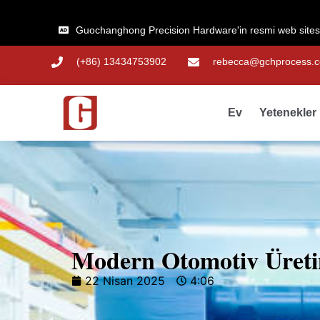
Guochanghong Precision Hardware'in resmi web sitesi
(+86) 13434753902
rebecca@gchprocess.
Ev
Yetenekler
Modern Otomotiv Üreti
22 Nisan 2025
4:06