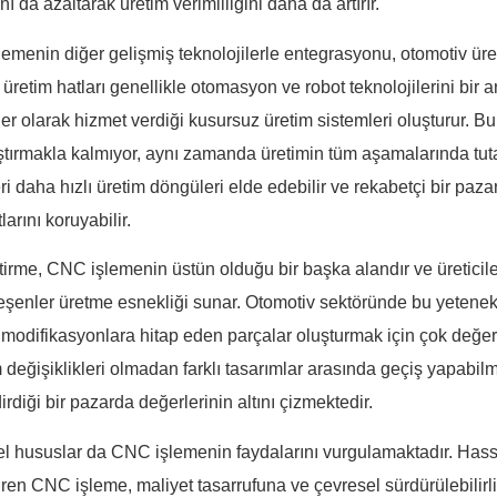
ını da azaltarak üretim verimliliğini daha da artırır.
emenin diğer gelişmiş teknolojilerle entegrasyonu, otomotiv üret
üretim hatları genellikle otomasyon ve robot teknolojilerini bir
ler olarak hizmet verdiği kusursuz üretim sistemleri oluşturur. 
ştırmakla kalmıyor, aynı zamanda üretimin tüm aşamalarında tutar
eri daha hızlı üretim döngüleri elde edebilir ve rekabetçi bir pa
larını koruyabilir.
tirme, CNC işlemenin üstün olduğu bir başka alandır ve üreticile
leşenler üretme esnekliği sunar. Otomotiv sektöründe bu yetenek,
 modifikasyonlara hitap eden parçalar oluşturmak için çok değe
değişiklikleri olmadan farklı tasarımlar arasında geçiş yapabilme k
rdiği bir pazarda değerlerinin altını çizmektedir.
l hususlar da CNC işlemenin faydalarını vurgulamaktadır. Hass
iren CNC işleme, maliyet tasarrufuna ve çevresel sürdürülebilirli