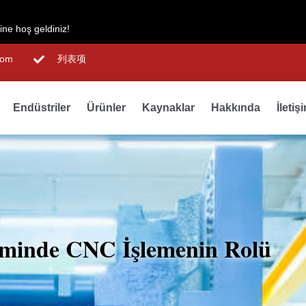
ne hoş geldiniz!
com
列表项
Endüstriler
Ürünler
Kaynaklar
Hakkında
İletiş
minde CNC İşlemenin Rolü