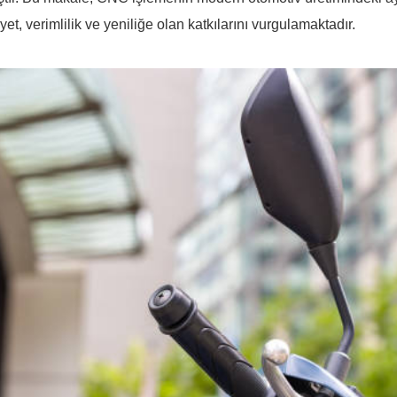
et, verimlilik ve yeniliğe olan katkılarını vurgulamaktadır.