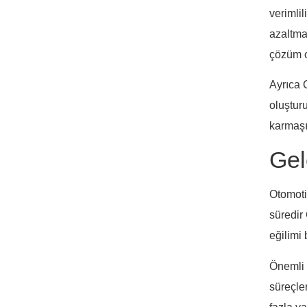
verimlil
azaltma
çözüm o
Ayrıca 
oluştur
karmaşı
Gel
Otomoti
süredir
eğilimi
Önemli 
süreçle