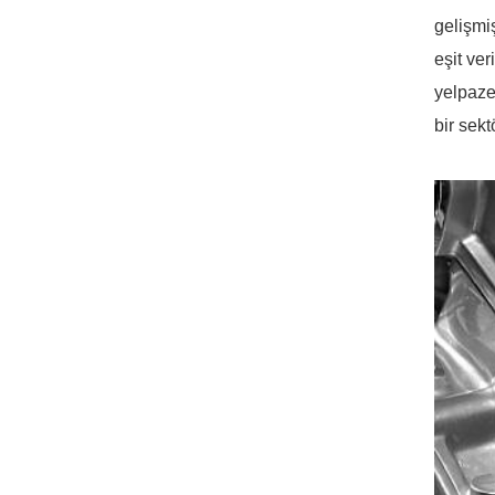
gelişmi
eşit ve
yelpaze
bir sek