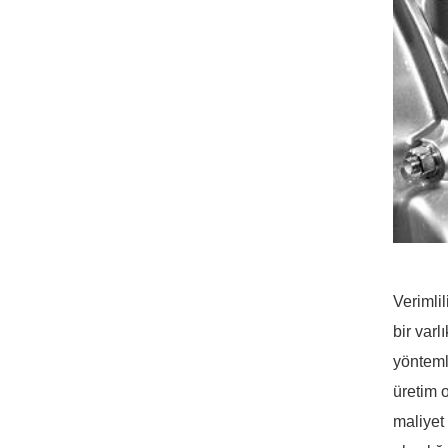
Verimli
bir var
yönteml
üretim 
maliyet