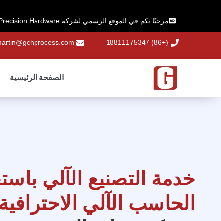
مرحبًا بكم في الموقع الرسمي لشركة Guochanghong Precision Hardware!
artin@gchprocess.com
(+86) 18811175347
الصفحة الرئيسية
خدمة التصنيع الآلي باست
الحاسب الآلي الاحترافية