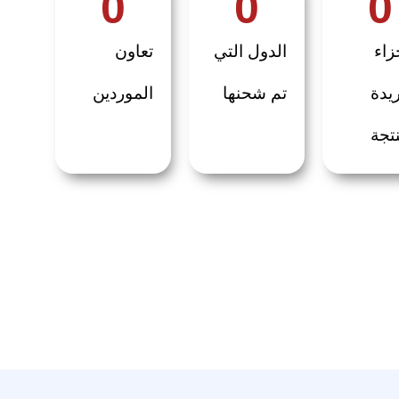
0
0
0
زاء
الدول التي
تعاون
ريدة
تم شحنها
الموردين
نتجة