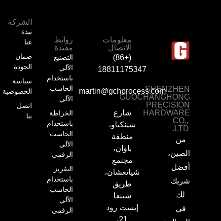
الشركة
نبذة
معلومات
روابط
عنا
الاتصال
مفيدة
ضمان
التصنيع
(+86)
الجودة
الآلي
18811175347
باستخدام
سياسة
الحاسب
SHENZHEN
martin@gchprocess.com
الخصوصية
GUOCHANGHONG
الآلي
PRECISION
اتصل
HARDWARE
شارع
الخراطة
بنا
CO.,
باستخدام
شينكياو،
LTD.
الحاسب
منطقة
من
الآلي
باوان،
الصين،
الرقمي
مجتمع
أفضل
التفريز
شيانغشان،
باستخدام
شريك
طريق
الحاسب
لك
شينفا
الآلي
إيست رود
في
الرقمي
21،