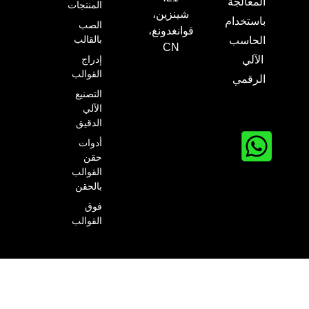
المعالجة
المنتجات
شينزين،
باستخدام
الصب
قوانغدونغ،
بالقالب
الحاسب
CN
إدراج
الآلي
القوالب
الرقمي
التصنيع
الآلي
الدقيق
أدوات
حقن
القوالب
بالحقن
فوق
القوالب