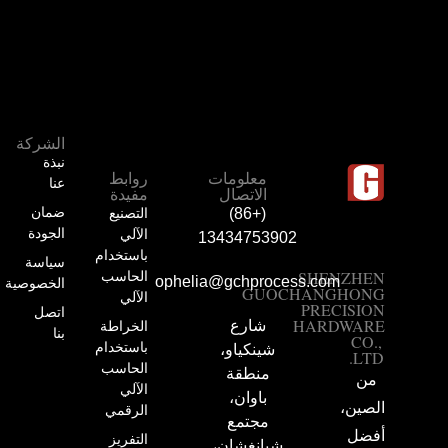
الشركة
نبذة
معلومات
روابط
عنا
الاتصال
مفيدة
ضمان
التصنيع
(+86)
الجودة
الآلي
13434753902
باستخدام
سياسة
SHENZHEN
الحاسب
ophelia@gchprocess.com
الخصوصية
GUOCHANGHONG
الآلي
PRECISION
اتصل
HARDWARE
شارع
الخراطة
بنا
CO.,
باستخدام
شينكياو،
LTD.
الحاسب
منطقة
من
الآلي
باوان،
الصين،
الرقمي
مجتمع
أفضل
التفريز
شيانغشان،