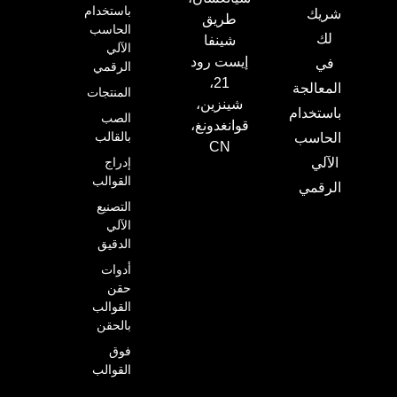
باستخدام
شريك
طريق
الحاسب
لك
شينفا
الآلي
إيست رود
في
الرقمي
21،
المعالجة
المنتجات
شينزين،
باستخدام
الصب
قوانغدونغ،
بالقالب
الحاسب
CN
إدراج
الآلي
القوالب
الرقمي
التصنيع
الآلي
الدقيق
أدوات
حقن
القوالب
بالحقن
فوق
القوالب