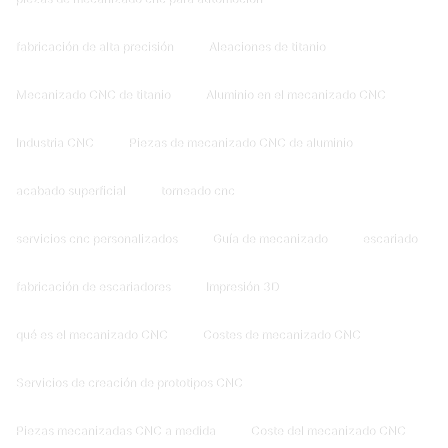
fabricación de alta precisión
Aleaciones de titanio
Mecanizado CNC de titanio
Aluminio en el mecanizado CNC
Industria CNC
Piezas de mecanizado CNC de aluminio
acabado superficial
torneado cnc
servicios cnc personalizados
Guía de mecanizado
escariado
fabricación de escariadores
Impresión 3D
qué es el mecanizado CNC
Costes de mecanizado CNC
Servicios de creación de prototipos CNC
Piezas mecanizadas CNC a medida
Coste del mecanizado CNC