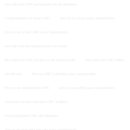
mecanizado CNC personalizado de aluminio
Componentes de freno CNC
piezas de acero para automóviles
Piezas de acero CNC para automóviles
mecanizado de componentes de freno
Mecanizado CNC de piezas de automoción
mecanizado CNC chino
anodizado
Piezas CNC a medida para automóviles
Piezas de automoción CNC
piezas a medida para automóviles
Servicios de mecanizado CNC en línea
Procesamiento CNC del aluminio
piezas de mecanizado cnc para automoción