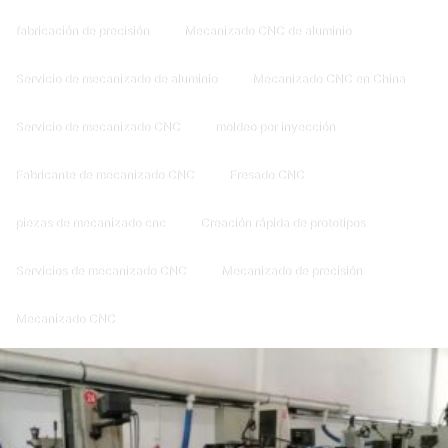
fabricación de precisión
Mecanizado CNC de aluminio
Servicio de mecanizado de aluminio
Mecanizado CNC en China
Servicio de mecanizado CNC
moldeo por inyección
Fabricante de mecanizado CNC
Fresado CNC
piezas de mecanizado cnc
Creación rápida de prototipos
Servicios de mecanizado CNC
Mecanizado de precisión
Mecanizado CNC