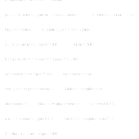
peças de maquinagem cnc para automóveis
fabrico de alta precisão
Ligas de titânio
Maquinação CNC de titânio
Alumínio em maquinagem CNC
Indústria CNC
Peças de alumínio para maquinagem CNC
acabamento de superfícies
torneamento cnc
serviços cnc personalizados
Guia de maquinagem
alargamento
fabrico de alargamentos
Impressão 3D
o que é a maquinagem CNC
Custos de maquinagem CNC
Serviços de prototipagem CNC