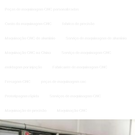
Peças de maquinagem CNC personalizadas
Custo da maquinagem CNC
fabrico de precisão
Maquinação CNC de alumínio
Serviço de maquinagem de alumínio
Maquinação CNC na China
Serviço de maquinagem CNC
moldagem por injeção
Fabricante de maquinagem CNC
Fresagem CNC
peças de maquinagem cnc
Prototipagem rápida
Serviços de maquinagem CNC
Maquinação de precisão
Maquinação CNC