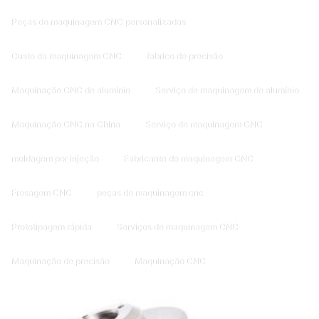
Peças de maquinagem CNC personalizadas
Custo da maquinagem CNC
fabrico de precisão
Maquinação CNC de alumínio
Serviço de maquinagem de alumínio
Maquinação CNC na China
Serviço de maquinagem CNC
moldagem por injeção
Fabricante de maquinagem CNC
Fresagem CNC
peças de maquinagem cnc
Prototipagem rápida
Serviços de maquinagem CNC
Maquinação de precisão
Maquinação CNC