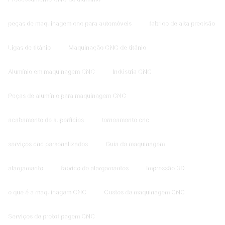
peças de maquinagem cnc para automóveis
fabrico de alta precisão
Ligas de titânio
Maquinação CNC de titânio
Alumínio em maquinagem CNC
Indústria CNC
Peças de alumínio para maquinagem CNC
acabamento de superfícies
torneamento cnc
serviços cnc personalizados
Guia de maquinagem
alargamento
fabrico de alargamentos
Impressão 3D
o que é a maquinagem CNC
Custos de maquinagem CNC
Serviços de prototipagem CNC