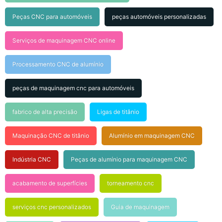
Peças CNC para automóveis
peças automóveis personalizadas
Serviços de maquinagem CNC online
Processamento CNC de alumínio
peças de maquinagem cnc para automóveis
fabrico de alta precisão
Ligas de titânio
Maquinação CNC de titânio
Alumínio em maquinagem CNC
Indústria CNC
Peças de alumínio para maquinagem CNC
acabamento de superfícies
torneamento cnc
serviços cnc personalizados
Guia de maquinagem