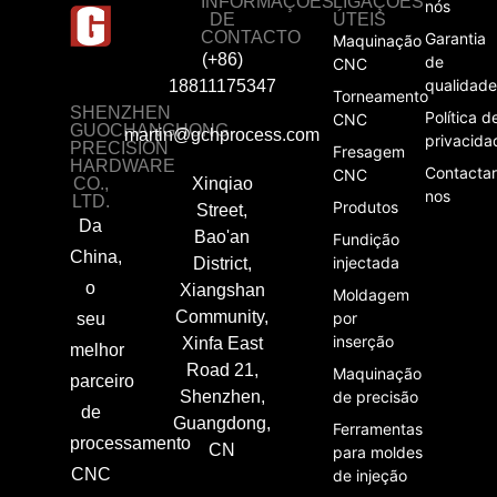
INFORMAÇÕES
LIGAÇÕES
nós
DE
ÚTEIS
CONTACTO
Garantia
Maquinação
(+86)
de
CNC
qualidade
18811175347
Torneamento
SHENZHEN
Política d
CNC
GUOCHANGHONG
martin@gchprocess.com
privacida
PRECISION
Fresagem
HARDWARE
Contactar
CNC
CO.,
Xinqiao
nos
LTD.
Produtos
Street,
Da
Bao'an
Fundição
China,
injectada
District,
o
Xiangshan
Moldagem
Community,
por
seu
inserção
Xinfa East
melhor
Road 21,
Maquinação
parceiro
Shenzhen,
de precisão
de
Guangdong,
Ferramentas
processamento
CN
para moldes
CNC
de injeção