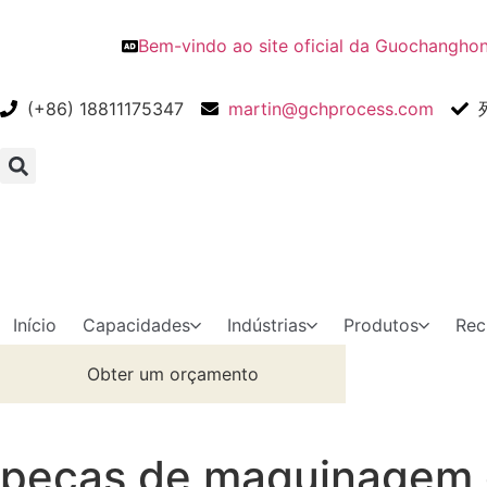
Bem-vindo ao site oficial da Guochangho
(+86) 18811175347
martin@gchprocess.com
Início
Capacidades
Indústrias
Produtos
Rec
Obter um orçamento
peças de maquinagem 