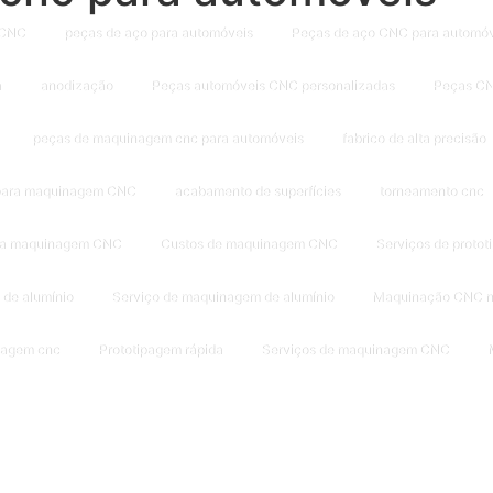
 CNC
peças de aço para automóveis
Peças de aço CNC para automóv
a
anodização
Peças automóveis CNC personalizadas
Peças CN
peças de maquinagem cnc para automóveis
fabrico de alta precisão
 para maquinagem CNC
acabamento de superfícies
torneamento cnc
 a maquinagem CNC
Custos de maquinagem CNC
Serviços de proto
de alumínio
Serviço de maquinagem de alumínio
Maquinação CNC n
nagem cnc
Prototipagem rápida
Serviços de maquinagem CNC