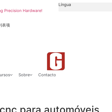
Língua
ng Precision Hardware!
列表项
ursos
Sobre
Contacto
cnc para automóveis