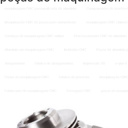
maquinagem CNC personalizada de alumínio
Componentes de travões
Maquinação CNC de peças para automóveis
maquinagem CNC chines
Serviços de maquinagem CNC online
Processamento CNC de alumínio
Alumínio em maquinagem CNC
Indústria CNC
Peças de alumínio
alargamento
fabrico de alargamentos
Impressão 3D
o que é
Custo da maquinagem CNC
fabrico de precisão
Maquinação CNC 
Fabricante de maquinagem CNC
Fresagem CNC
peças de maqui