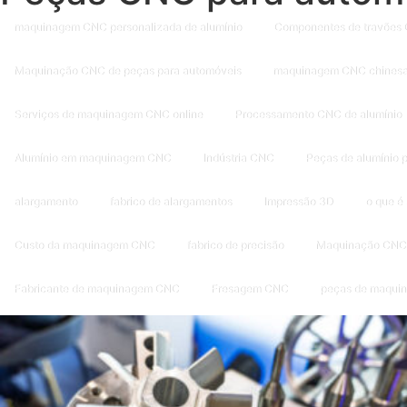
maquinagem CNC personalizada de alumínio
Componentes de travões
Maquinação CNC de peças para automóveis
maquinagem CNC chines
Serviços de maquinagem CNC online
Processamento CNC de alumínio
Alumínio em maquinagem CNC
Indústria CNC
Peças de alumínio
alargamento
fabrico de alargamentos
Impressão 3D
o que é
Custo da maquinagem CNC
fabrico de precisão
Maquinação CNC 
Fabricante de maquinagem CNC
Fresagem CNC
peças de maqui