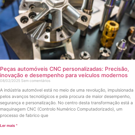
Peças automóveis CNC personalizadas: Precisão,
inovação e desempenho para veículos modernos
08/02/2025
Sem comentários
A indústria automóvel está no meio de uma revolução, impulsionada
pelos avanços tecnológicos e pela procura de maior desempenho,
segurança e personalização. No centro desta transformação está a
maquinagem CNC (Controlo Numérico Computadorizado), um
processo de fabrico que
Ler mais "