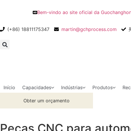
Bem-vindo ao site oficial da Guochangho
(+86) 18811175347
martin@gchprocess.com
Início
Capacidades
Indústrias
Produtos
Rec
Obter um orçamento
Peças CNC para autom