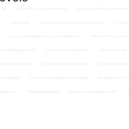
 CNC
peças de aço para automóveis
Peças de aço CNC para automóv
a
anodização
Peças automóveis CNC personalizadas
Peças CN
peças de maquinagem cnc para automóveis
fabrico de alta precisão
 para maquinagem CNC
acabamento de superfícies
torneamento cnc
 a maquinagem CNC
Custos de maquinagem CNC
Serviços de proto
de alumínio
Serviço de maquinagem de alumínio
Maquinação CNC n
nagem cnc
Prototipagem rápida
Serviços de maquinagem CNC