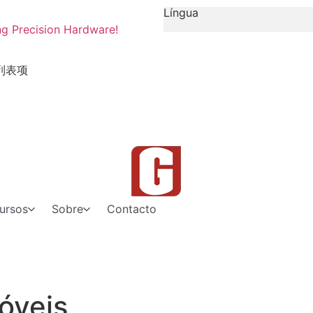
Língua
ng Precision Hardware!
列表项
ursos
Sobre
Contacto
óveis