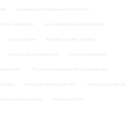
eis
maquinagem de componentes de travões
C para automóveis
peças automóveis personalizadas
Ligas de titânio
Maquinação CNC de titânio
serviços cnc personalizados
Guia de maquinagem
tipagem CNC
Peças de maquinagem CNC personalizadas
a China
Serviço de maquinagem CNC
moldagem por injeção
Maquinação de precisão
Maquinação CNC