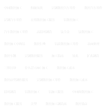
中国数控加工
阳极氧化
定制数控汽车零件
数控汽车零件
定制汽车零件
在线数控加工服务
铝数控加工
汽车数控加工零件
高精密制造
钛合金
钛数控加工
数控加工中的铝
数控行业
铝质数控加工零件
表面处理
数控车削
定制数控服务
加工指南
铰孔
扩孔制造
三维打印
什么是 CNC 加工
数控加工成本
数控原型制作服务
定制数控加工零件
数控加工成本
精密制造
铝数控加工
铝加工服务
中国的数控加工
数控加工服务
注塑
数控加工制造商
数控铣床