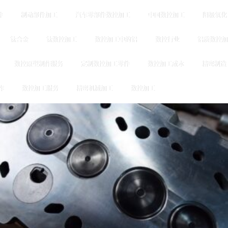
件
制动部件加工
汽车零部件数控加工
中国数控加工
阳极氧化
钛合金
钛数控加工
数控加工中的铝
数控行业
铝质数控加
数控原型制作服务
定制数控加工零件
数控加工成本
精密制造
作
数控加工服务
精密机械加工
数控加工