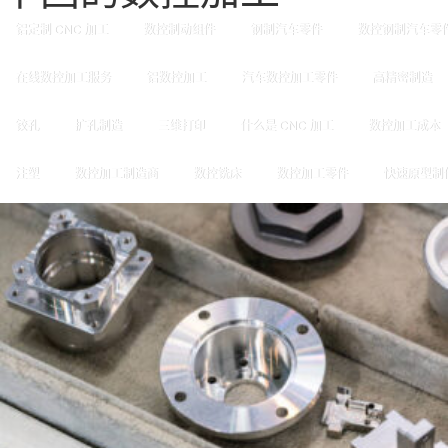
铝定制 CNC 加工
数控制动组件
钢制汽车零件
数控钢制汽车零
在线数控加工服务
铝数控加工
汽车数控加工零件
高精密制造
铰孔
扩孔制造
三维打印
什么是 CNC 加工
数控加工成本
注塑
数控加工制造商
数控铣床
数控加工零件
快速原型制