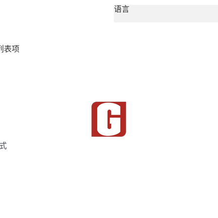
语言
列表项
式