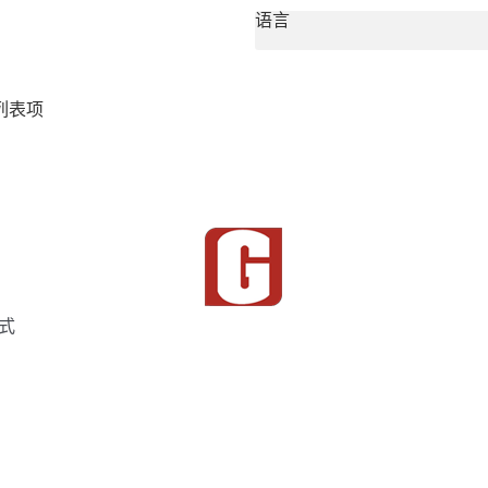
语言
列表项
式