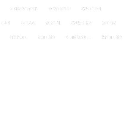
定制数控汽车零件
数控汽车零件
定制汽车零件
工零件
表面处理
数控车削
定制数控服务
加工指南
铝数控加工
铝加工服务
中国的数控加工
数控加工服务