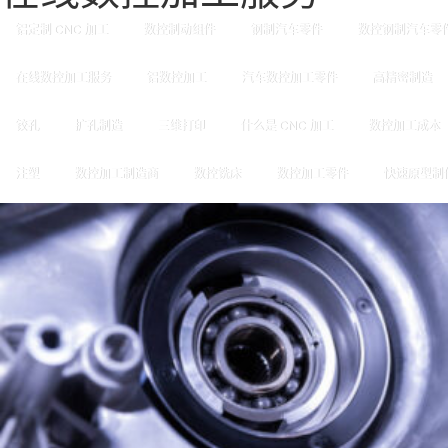
铝定制 CNC 加工
数控制动组件
钢制汽车零件
数控钢制汽车零
在线数控加工服务
铝数控加工
汽车数控加工零件
高精密制造
铰孔
扩孔制造
三维打印
什么是 CNC 加工
数控加工成本
注塑
数控加工制造商
数控铣床
数控加工零件
快速原型制