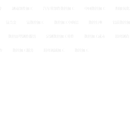
件
制动部件加工
汽车零部件数控加工
中国数控加工
阳极氧化
钛合金
钛数控加工
数控加工中的铝
数控行业
铝质数控加
数控原型制作服务
定制数控加工零件
数控加工成本
精密制造
作
数控加工服务
精密机械加工
数控加工