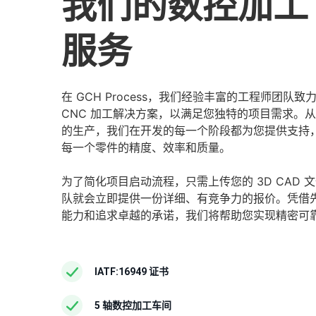
我们的数控加工
服务
在 GCH Process，我们经验丰富的工程师团队
CNC 加工解决方案，以满足您独特的项目需求。
的生产，我们在开发的每一个阶段都为您提供支持
每一个零件的精度、效率和质量。
为了简化项目启动流程，只需上传您的 3D CAD 
队就会立即提供一份详细、有竞争力的报价。凭借先进
能力和追求卓越的承诺，我们将帮助您实现精密可
IATF:16949 证书
5 轴数控加工车间