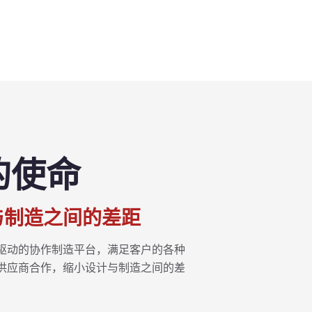
的使命
与制造之间的差距
驱动的协作制造平台，满足客户的各种
供应商合作，缩小设计与制造之间的差