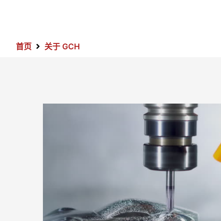
首页
关于 GCH