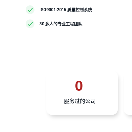
ISO9001:2015 质量控制系统
30 多人的专业工程团队
0
服务过的公司