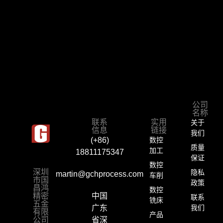
公司
名称
关于
联系
实用
信息
链接
我们
数控
(+86)
质量
加工
18811175347
保证
数控
隐私
深圳
martin@gchprocess.com
车削
市国
政策
昌鸿
数控
精密
中国
联系
铣床
五金
我们
广东
有限
产品
公司
省深