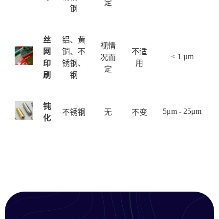
定
钢
丝
铝、黄
视情
网
铜、不
不适
< 1 µm
况而
印
锈钢、
用
定
刷
钢
钝
5μm - 25μm
不锈钢
无
不变
化