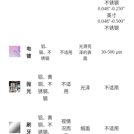
不锈钢
0.048″-0.250″
英寸
0.048″-0.500″
不锈钢
铝、
光滑亮
电
30-500 µin
钢、不
不适用
泽的表
镀
锈钢
面
铝、黄
抛
铜、不
不适
光泽
不适用
光
锈钢、
用
钢
铝、黄
视情
刷
铜、不
况而
缎面
不适用
牙
锈钢、