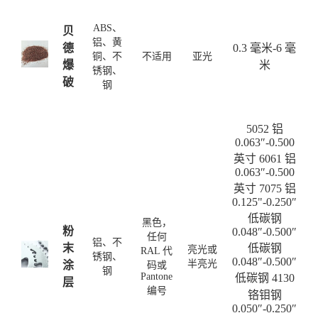
ABS、
贝
铝、黄
德
0.3 毫米-6 毫
铜、不
不适用
亚光
爆
米
锈钢、
破
钢
5052 铝
0.063″-0.500
英寸 6061 铝
0.063″-0.500
英寸 7075 铝
0.125"-0.250″
低碳钢
黑色，
粉
0.048″-0.500″
任何
铝、不
末
低碳钢
亮光或
RAL 代
锈钢、
0.048″-0.500″
半亮光
涂
码或
钢
Pantone
低碳钢 4130
层
编号
铬钼钢
0.050″-0.250″