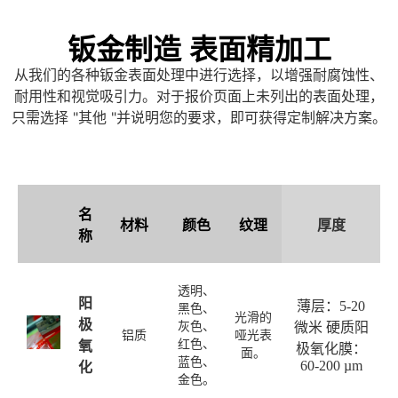
钣金制造 表面精加工
从我们的各种钣金表面处理中进行选择，以增强耐腐蚀性、
耐用性和视觉吸引力。对于报价页面上未列出的表面处理，
只需选择 "其他 "并说明您的要求，即可获得定制解决方案。
名
材料
颜色
纹理
厚度
称
透明、
阳
薄层：5-20
黑色、
光滑的
极
灰色、
微米 硬质阳
铝质
哑光表
红色、
氧
极氧化膜：
面。
蓝色、
60-200 µm
化
金色。