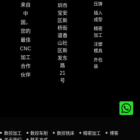
压铸
来自
圳市
插入
宝安
中
成型
区新
国，
桥街
精密
您的
加工
道香
最佳
山社
注塑
CNC
区新
模具
加工
发东
外包
路
合作
装
21
伙伴
号
数控加工
数控车削
数控铣床
精密加工
博客
关于我们
联系方式