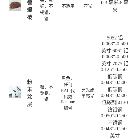
铝、黄
德
0.3 毫米-6 毫
铜、不
不适用
亚光
爆
米
锈钢、
破
钢
5052 铝
0.063″-0.500
英寸 6061 铝
0.063″-0.500
英寸 7075 铝
0.125"-0.250″
低碳钢
黑色，
粉
0.048″-0.500″
任何
铝、不
末
低碳钢
亮光或
RAL 代
锈钢、
0.048″-0.500″
半亮光
涂
码或
钢
Pantone
低碳钢 4130
层
编号
铬钼钢
0.050″-0.250″
不锈钢
0.048″-0.250″
英寸