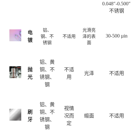
0.048″-0.500″
不锈钢
铝、
光滑亮
电
30-500 µin
钢、不
不适用
泽的表
镀
锈钢
面
铝、黄
抛
铜、不
不适
光泽
不适用
光
锈钢、
用
钢
铝、黄
视情
刷
铜、不
况而
缎面
不适用
牙
锈钢、
定
钢