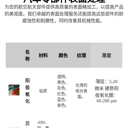
为您的航空航天部件提供高质量的表面精加工，以提高产品
的美观度。我们卓越的表面处理服务还能提高这些部件的耐
腐蚀性和耐磨性，同时改善其机械性能。
名
材料
颜色
纹理
厚度
称
透明、
阳
薄层：5-20
黑色、
光滑的
极
灰色、
微米 硬质阳
铝质
哑光表
红色、
氧
极氧化膜：
面。
蓝色、
60-200 µm
化
金色。
ABS、
贝