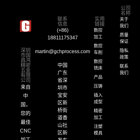
公司
名称
关于
联系
实用
信息
链接
我们
数控
(+86)
质量
加工
18811175347
保证
数控
隐私
深圳
martin@gchprocess.com
车削
市国
政策
昌鸿
数控
精密
中国
联系
铣床
五金
我们
广东
有限
产品
公司
省深
压铸
来自
圳市
插入
宝安
中
成型
区新
国，
桥街
精密
您的
加工
道香
最佳
山社
注塑
CNC
区新
模具
加工