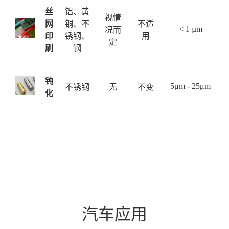
丝
铝、黄
视情
网
铜、不
不适
< 1 µm
况而
印
锈钢、
用
定
刷
钢
钝
5μm - 25μm
不锈钢
无
不变
化
汽车应用