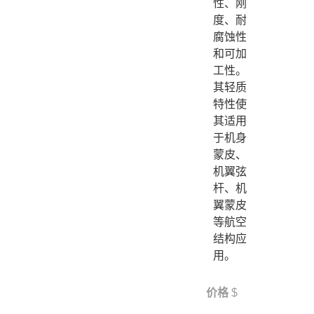
性、刚
度、耐
腐蚀性
和可加
工性。
其轻质
特性使
其适用
于机身
蒙皮、
机翼弦
杆、机
翼蒙皮
等航空
结构应
用。
价格
$