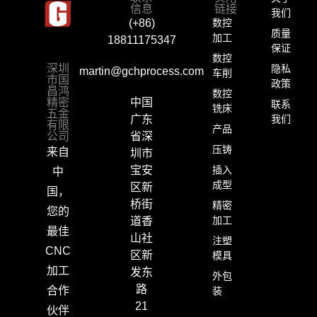
信息
链接
我们
数控
(+86)
质量
加工
18811175347
保证
数控
隐私
深圳
martin@gchprocess.com
车削
市国
政策
昌鸿
数控
精密
中国
联系
铣床
五金
我们
广东
有限
产品
公司
省深
压铸
来自
圳市
插入
宝安
中
成型
区新
国，
桥街
精密
您的
加工
道香
最佳
山社
注塑
CNC
区新
模具
加工
发东
外包
路
合作
装
21
伙伴