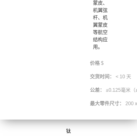
蒙皮、
机翼弦
杆、机
翼蒙皮
等航空
结构应
用。
价格
$
交货时间：
< 10 天
公差：
±0.125毫米（
最大零件尺寸：
200 
钛