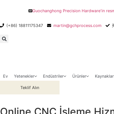
Guochanghong Precision Hardware'in resmi
(+86) 18811175347
martin@gchprocess.com
Ev
Yetenekler
Endüstriler
Ürünler
Kaynaklar
Teklif Alın
Online CNC İşleme Hizm