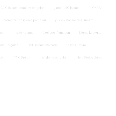
CNC işleme otomotiv parçaları
çince CNC işleme
ELOKSAL
otomoti̇v cnc i̇şleme parçalari
yüksek hassasiyetli üretim
rme
cnc tornalama
özel cnc hi̇zmetleri̇
İşleme kılavuzu
me Parçaları
CNC işleme maliyeti
hassas üreti̇m
isi
CNC Freze
cnc i̇şleme parçalari
Hızlı Prototipleme