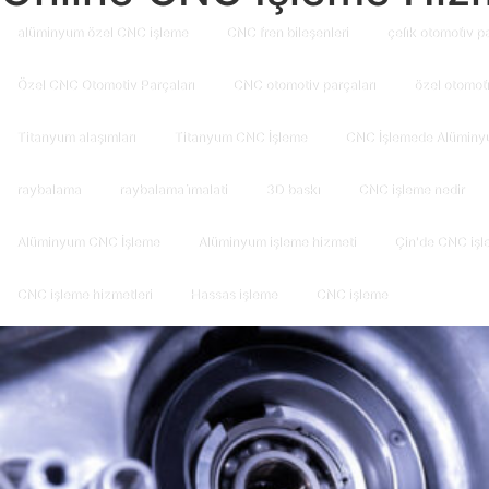
alüminyum özel CNC işleme
CNC fren bileşenleri
çeli̇k otomoti̇v p
Özel CNC Otomotiv Parçaları
CNC otomotiv parçaları
özel otomoti
Titanyum alaşımları
Titanyum CNC İşleme
CNC İşlemede Alüminy
raybalama
raybalama i̇malati
3D baskı
CNC işleme nedir
Alüminyum CNC İşleme
Alüminyum işleme hizmeti
Çin'de CNC işl
CNC işleme hizmetleri
Hassas işleme
CNC işleme