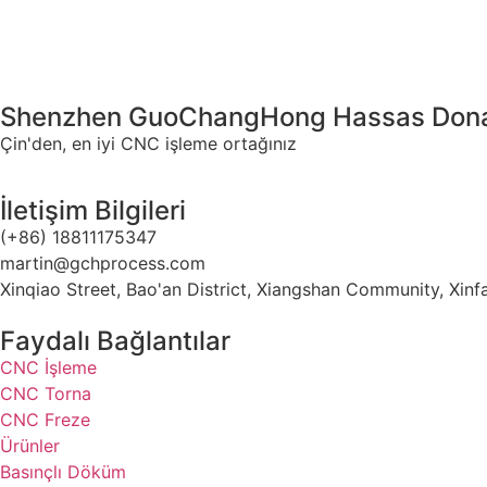
Shenzhen GuoChangHong Hassas Donan
Çin'den, en iyi CNC işleme ortağınız
İletişim Bilgileri
(+86) 18811175347
martin@gchprocess.com
Xinqiao Street, Bao'an District, Xiangshan Community, Xi
Faydalı Bağlantılar
CNC İşleme
CNC Torna
CNC Freze
Ürünler
Basınçlı Döküm