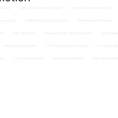
arçalari
CNC çelik otomotiv parçaları
fren parçalarının işlenmesi
̇v parçalari
Online CNC İşleme Hizmetleri
Alüminyum CNC İşleme
um
CNC endüstrisi
Alüminyum CNC işleme parçaları
yüzey biti
CNC işleme maliyetleri
CNC Prototipleme Hizmetleri
Özel CNC İşle
eme
CNC işleme hizmeti
enjeksiyon kalıplama
CNC işleme üretic