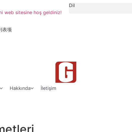
Dil
 web sitesine hoş geldiniz!
列表项
Hakkında
İletişim
etleri