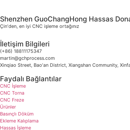
Shenzhen GuoChangHong Hassas Donan
Çin'den, en iyi CNC işleme ortağınız
İletişim Bilgileri
(+86) 18811175347
martin@gchprocess.com
Xinqiao Street, Bao'an District, Xiangshan Community, Xi
Faydalı Bağlantılar
CNC İşleme
CNC Torna
CNC Freze
Ürünler
Basınçlı Döküm
Ekleme Kalıplama
Hassas İşleme