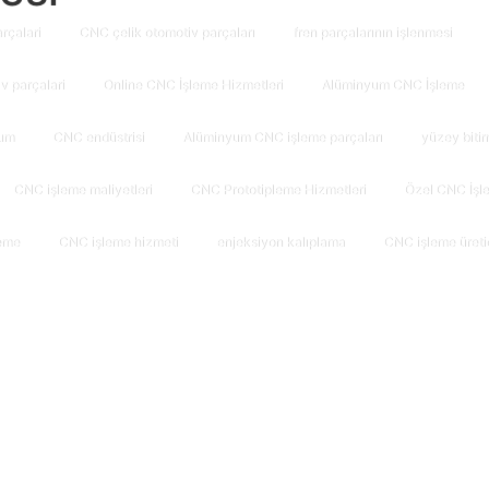
arçalari
CNC çelik otomotiv parçaları
fren parçalarının işlenmesi
̇v parçalari
Online CNC İşleme Hizmetleri
Alüminyum CNC İşleme
um
CNC endüstrisi
Alüminyum CNC işleme parçaları
yüzey biti
CNC işleme maliyetleri
CNC Prototipleme Hizmetleri
Özel CNC İşle
eme
CNC işleme hizmeti
enjeksiyon kalıplama
CNC işleme üretic