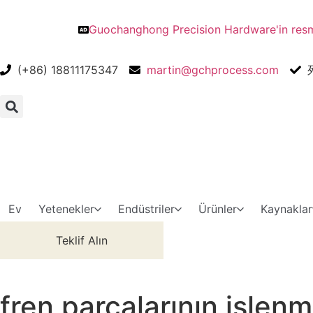
Guochanghong Precision Hardware'in resmi
(+86) 18811175347
martin@gchprocess.com
Ev
Yetenekler
Endüstriler
Ürünler
Kaynaklar
Teklif Alın
fren parçalarının işlenm