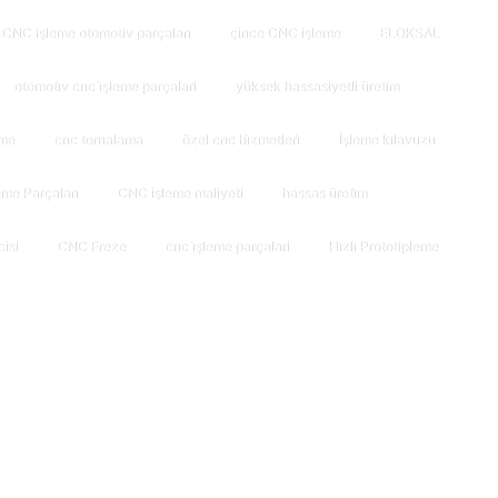
CNC işleme otomotiv parçaları
çince CNC işleme
ELOKSAL
otomoti̇v cnc i̇şleme parçalari
yüksek hassasiyetli üretim
rme
cnc tornalama
özel cnc hi̇zmetleri̇
İşleme kılavuzu
me Parçaları
CNC işleme maliyeti
hassas üreti̇m
isi
CNC Freze
cnc i̇şleme parçalari
Hızlı Prototipleme