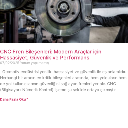
CNC Fren Bileşenleri: Modern Araçlar için
Hassasiyet, Güvenlik ve Performans
07/02/2025
Yorum yapılmamış
Otomotiv endüstrisi yenilik, hassasiyet ve güvenlik ile eş anlamlıdır.
Herhangi bir aracın en kritik bileşenleri arasında, hem yolcuların hem
de yol kullanıcılarının güvenliğini sağlayan frenleri yer alır. CNC
(Bilgisayarlı Nümerik Kontrol) işleme şu şekilde ortaya çıkmıştır
Daha Fazla Oku "