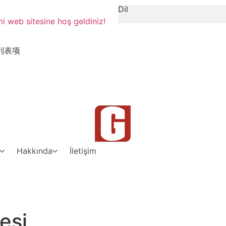
Dil
 web sitesine hoş geldiniz!
列表项
Hakkında
İletişim
esi