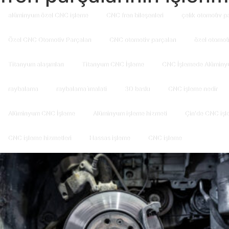
alüminyum özel CNC işleme
CNC fren bileşenleri
çeli̇k otomoti̇v p
Özel CNC Otomotiv Parçaları
CNC otomotiv parçaları
özel otomoti
Titanyum alaşımları
Titanyum CNC İşleme
CNC İşlemede Alüminy
raybalama
raybalama i̇malati
3D baskı
CNC işleme nedir
Alüminyum CNC İşleme
Alüminyum işleme hizmeti
Çin'de CNC işl
CNC işleme hizmetleri
Hassas işleme
CNC işleme