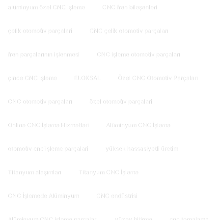
alüminyum özel CNC işleme
CNC fren bileşenleri
çeli̇k otomoti̇v parçalari
CNC çelik otomotiv parçaları
fren parçalarının işlenmesi
CNC işleme otomotiv parçaları
çince CNC işleme
ELOKSAL
Özel CNC Otomotiv Parçaları
CNC otomotiv parçaları
özel otomoti̇v parçalari
Online CNC İşleme Hizmetleri
Alüminyum CNC İşleme
otomoti̇v cnc i̇şleme parçalari
yüksek hassasiyetli üretim
Titanyum alaşımları
Titanyum CNC İşleme
CNC İşlemede Alüminyum
CNC endüstrisi
Alüminyum CNC işleme parçaları
yüzey bitirme
cnc tornalama