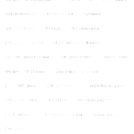
özel cnc hi̇zmetleri̇
İşleme kılavuzu
raybalama
raybalama i̇malati
3D baskı
CNC işleme nedir
CNC işleme maliyetleri
CNC Prototipleme Hizmetleri
Özel CNC İşleme Parçaları
CNC işleme maliyeti
hassas üreti̇m
Alüminyum CNC İşleme
Alüminyum işleme hizmeti
Çin'de CNC işleme
CNC işleme hizmeti
enjeksiyon kalıplama
CNC işleme üreticisi
CNC Freze
cnc i̇şleme parçalari
Hızlı Prototipleme
CNC işleme hizmetleri
Hassas işleme
CNC işleme